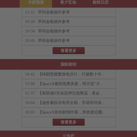
专家预测
客户互动
财经日历
11:21
早间金银操作参考
10:39
早间金银操作参考
10:58
早间金银操作参考
10:49
早间金银操作参考
查看更多
国际财经
16:42
【特朗普频繁致电沃什，打破数十年...
15:08
【SpaceX暴跌拖累美股，明天迎“大...
11:37
【美联储9月加息押注急降温，黄金...
16:04
【油价暴跌后有所企稳，市场等待谈...
16:03
【SpaceX首份财报炸裂，营收接近翻...
查看更多
公告栏