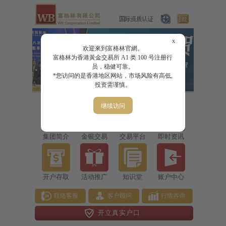
x
欢迎來到富格林官網。
富格林为香港黃金交易所 A1 类 100 号注册行
员，稳健可靠。
*您访问的是香港地区网站，市场风险有高低,
投资需谨慎。
继续访问
集团简介
金银交易
交易平台
即时资讯
开户存取
活动推广
知识堂
账户中心
联络客服
客户顾问
行情咨询
开立真实户口