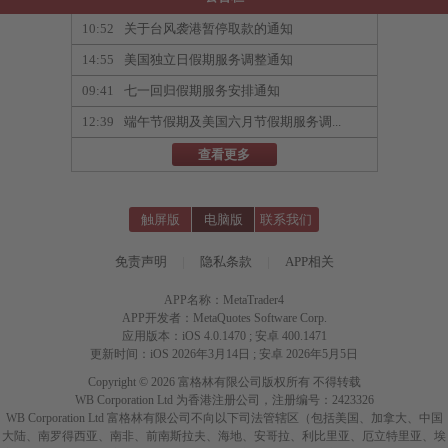
10:52
关于台风袭港暂停取款的通知
14:55
美国独立日假期服务调整通知
09:41
七一回归假期服务安排通知
12:39
端午节假期及美国六月节假期服务调...
查看更多
触屏版
电脑版
联系我们
免责声明
|
隐私条款
|
APP相关
APP名称：MetaTrader4
APP开发者：MetaQuotes Software Corp.
应用版本：iOS 4.0.1470 ; 安卓 400.1471
更新时间：iOS 2026年3月14日 ; 安卓 2026年5月5日
Copyright © 2026 富格林有限公司版权所有 不得转载
WB Corporation Ltd 为香港注册公司，注册编号：2423326
WB Corporation Ltd 富格林有限公司不向以下司法管辖区（包括美国、加拿大、中国
大陆、南罗得西亚、南非、前南斯拉夫、海地、安哥拉、利比里亚、厄立特里亚、埃