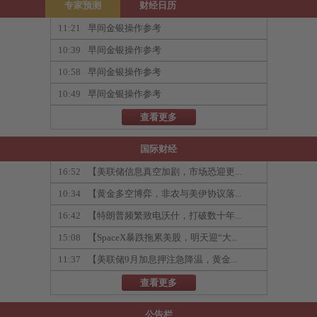
专家预测
财经日历
11:21
早间金银操作参考
10:39
早间金银操作参考
10:58
早间金银操作参考
10:49
早间金银操作参考
查看更多
国际财经
16:52
【美联储信息真空加剧，市场恐迎更...
10:34
【黄金多空博弈，非农与美伊协议落...
16:42
【特朗普频繁致电沃什，打破数十年...
15:08
【SpaceX暴跌拖累美股，明天迎“大...
11:37
【美联储9月加息押注急降温，黄金...
查看更多
公告栏