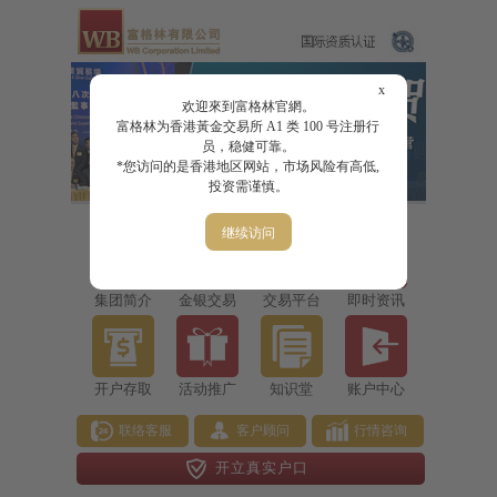
x
欢迎來到富格林官網。
富格林为香港黃金交易所 A1 类 100 号注册行
员，稳健可靠。
*您访问的是香港地区网站，市场风险有高低,
投资需谨慎。
继续访问
集团简介
金银交易
交易平台
即时资讯
开户存取
活动推广
知识堂
账户中心
联络客服
客户顾问
行情咨询
开立真实户口