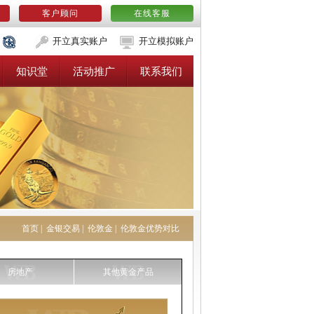
客户顾问
在线客服
开立真实账户
开立模拟账户
知识堂
活动推广
联系我们
首页
|
金银交易
|
伦敦金
|
伦敦金优势对比
房地产
其他黄金产品