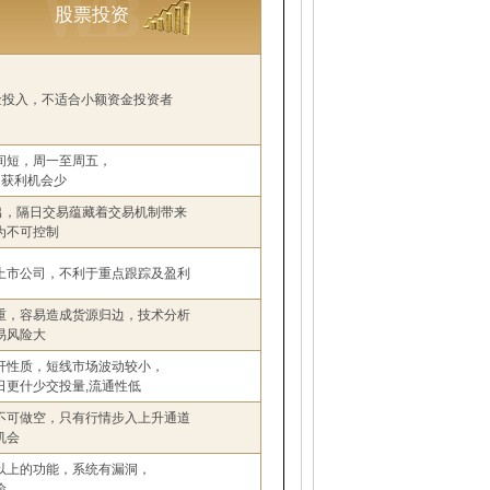
股票投资
资金投入，不适合小额资金投资者
间短，周一至周五，
，获利机会少
卖出，隔日交易蕴藏着交易机制带来
为不可控制
上市公司，不利于重点跟踪及盈利
重，容易造成货源归边，技术分析
易风险大
杆性质，短线市场波动较小，
日更什少交投量,流通性低
不可做空，只有行情步入上升通道
机会
以上的功能，系统有漏洞，
险