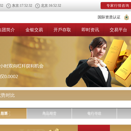
:32
东京:
17:52:32
北京:
16:52:32
专家行情咨询
国际资质认证
集团简介
金银交易
开戶存取
即时资讯
交易平台
优势对比
股票
商品期货
银行存款