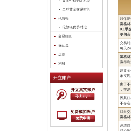
黄金价格确定机制
全球黄金交易时间
伦敦银
以保证
富格林
伦敦银优势对比
0.1
更切合
交易细则
交易时
保证金
每天2
点差
富格林
赢得利
利息
以黄金
象实现
开立账户
由于不
，交易
因其杠
不存在
双向交
富格林
系统自
或心理