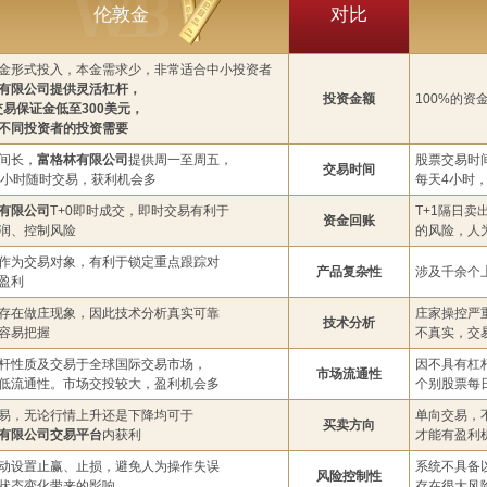
伦敦金
对比
金形式投入，本金需求少，非常适合中小投资者
有限公司提供灵活杠杆，
投资金额
100%的
手交易保证金低至300美元，
不同投资者的投资需要
间长，
富格林有限公司
提供周一至周五，
股票交易时
交易时间
4小时随时交易，获利机会多
每天4小时
有限公司
T+0即时成交，即时交易有利于
T+1隔日
资金回账
润、控制风险
的风险，人
作为交易对象，有利于锁定重点跟踪对
产品复杂性
涉及千余个
盈利
存在做庄现象，因此技术分析真实可靠
庄家操控严
技术分析
容易把握
不真实，交
杆性质及交易于全球国际交易市场，
因不具有杠
市场流通性
低流通性。市场交投较大，盈利机会多
个别股票每
易，无论行情上升还是下降均可于
单向交易，
买卖方向
有限公司交易平台
内获利
才能有盈利
动设置止赢、止损，避免人为操作失误
系统不具备
风险控制性
状态变化带来的影响
存在很大风