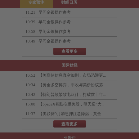
专家预测
财经日历
11:21
早间金银操作参考
10:39
早间金银操作参考
10:58
早间金银操作参考
10:49
早间金银操作参考
查看更多
国际财经
16:52
【美联储信息真空加剧，市场恐迎更...
10:34
【黄金多空博弈，非农与美伊协议落...
16:42
【特朗普频繁致电沃什，打破数十年...
15:08
【SpaceX暴跌拖累美股，明天迎“大...
11:37
【美联储9月加息押注急降温，黄金...
查看更多
公告栏