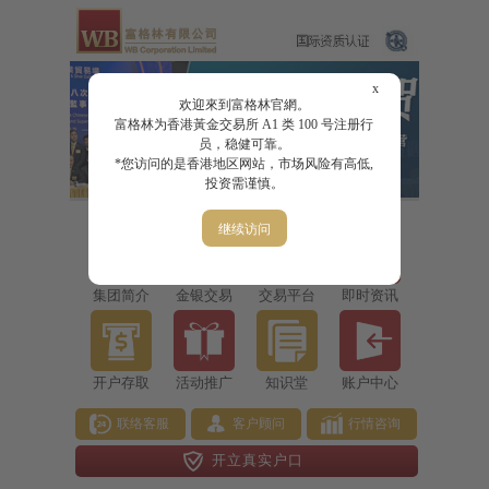
x
欢迎來到富格林官網。
富格林为香港黃金交易所 A1 类 100 号注册行
员，稳健可靠。
*您访问的是香港地区网站，市场风险有高低,
投资需谨慎。
继续访问
集团简介
金银交易
交易平台
即时资讯
开户存取
活动推广
知识堂
账户中心
联络客服
客户顾问
行情咨询
开立真实户口