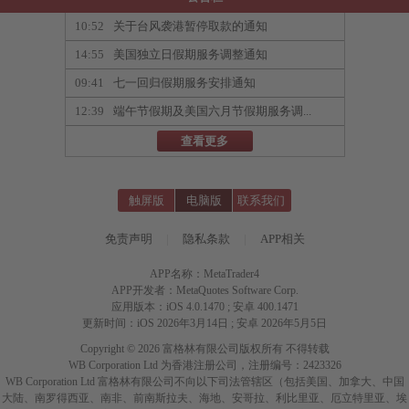
10:52
关于台风袭港暂停取款的通知
14:55
美国独立日假期服务调整通知
09:41
七一回归假期服务安排通知
12:39
端午节假期及美国六月节假期服务调...
查看更多
触屏版
电脑版
联系我们
免责声明
|
隐私条款
|
APP相关
APP名称：MetaTrader4
APP开发者：MetaQuotes Software Corp.
应用版本：iOS 4.0.1470 ; 安卓 400.1471
更新时间：iOS 2026年3月14日 ; 安卓 2026年5月5日
Copyright © 2026 富格林有限公司版权所有 不得转载
WB Corporation Ltd 为香港注册公司，注册编号：2423326
WB Corporation Ltd 富格林有限公司不向以下司法管辖区（包括美国、加拿大、中国
大陆、南罗得西亚、南非、前南斯拉夫、海地、安哥拉、利比里亚、厄立特里亚、埃