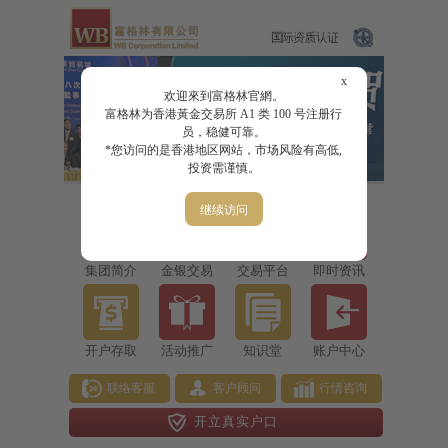
x
欢迎來到富格林官網。
富格林为香港黃金交易所 A1 类 100 号注册行
员，稳健可靠。
*您访问的是香港地区网站，市场风险有高低,
投资需谨慎。
继续访问
集团简介
金银交易
交易平台
即时资讯
开户存取
活动推广
知识堂
账户中心
联络客服
客户顾问
行情咨询
开立真实户口