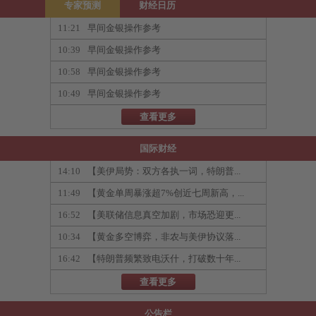
专家预测
财经日历
11:21
早间金银操作参考
10:39
早间金银操作参考
10:58
早间金银操作参考
10:49
早间金银操作参考
查看更多
国际财经
14:10
【美伊局势：双方各执一词，特朗普...
11:49
【黄金单周暴涨超7%创近七周新高，...
16:52
【美联储信息真空加剧，市场恐迎更...
10:34
【黄金多空博弈，非农与美伊协议落...
16:42
【特朗普频繁致电沃什，打破数十年...
查看更多
公告栏