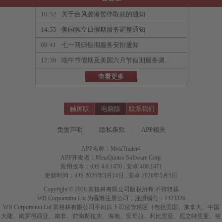
10:52
关于台风袭港暂停取款的通知
14:55
美国独立日假期服务调整通知
09:41
七一回归假期服务安排通知
12:39
端午节假期及美国六月节假期服务调...
查看更多
触屏版
电脑版
联系我们
免责声明
|
隐私条款
|
APP相关
APP名称：MetaTrader4
APP开发者：MetaQuotes Software Corp.
应用版本：iOS 4.0.1470 ; 安卓 400.1471
更新时间：iOS 2026年3月14日 ; 安卓 2026年5月5日
Copyright © 2026 富格林有限公司版权所有 不得转载
WB Corporation Ltd 为香港注册公司，注册编号：2423326
WB Corporation Ltd 富格林有限公司不向以下司法管辖区（包括美国、加拿大、中国
大陆、南罗得西亚、南非、前南斯拉夫、海地、安哥拉、利比里亚、厄立特里亚、埃