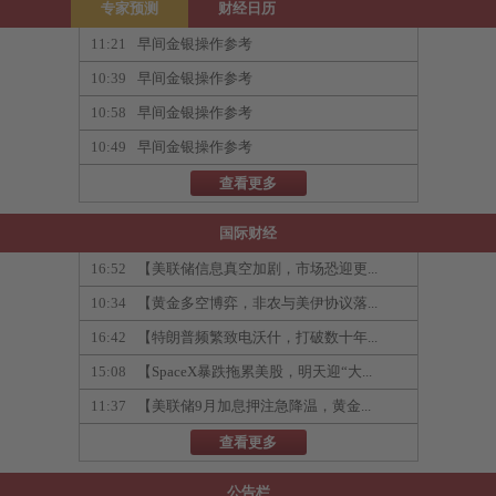
专家预测
财经日历
11:21
早间金银操作参考
10:39
早间金银操作参考
10:58
早间金银操作参考
10:49
早间金银操作参考
查看更多
国际财经
16:52
【美联储信息真空加剧，市场恐迎更...
10:34
【黄金多空博弈，非农与美伊协议落...
16:42
【特朗普频繁致电沃什，打破数十年...
15:08
【SpaceX暴跌拖累美股，明天迎“大...
11:37
【美联储9月加息押注急降温，黄金...
查看更多
公告栏