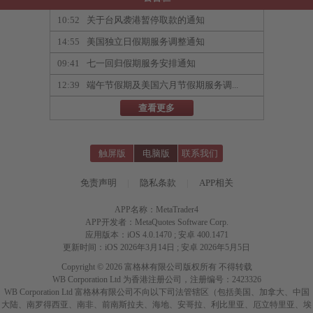
10:52
关于台风袭港暂停取款的通知
14:55
美国独立日假期服务调整通知
09:41
七一回归假期服务安排通知
12:39
端午节假期及美国六月节假期服务调...
查看更多
触屏版
电脑版
联系我们
免责声明
|
隐私条款
|
APP相关
APP名称：MetaTrader4
APP开发者：MetaQuotes Software Corp.
应用版本：iOS 4.0.1470 ; 安卓 400.1471
更新时间：iOS 2026年3月14日 ; 安卓 2026年5月5日
Copyright © 2026 富格林有限公司版权所有 不得转载
WB Corporation Ltd 为香港注册公司，注册编号：2423326
WB Corporation Ltd 富格林有限公司不向以下司法管辖区（包括美国、加拿大、中国
大陆、南罗得西亚、南非、前南斯拉夫、海地、安哥拉、利比里亚、厄立特里亚、埃