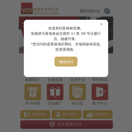
x
欢迎來到富格林官網。
富格林为香港黃金交易所 A1 类 100 号注册行
员，稳健可靠。
*您访问的是香港地区网站，市场风险有高低,
投资需谨慎。
继续访问
集团简介
金银交易
交易平台
即时资讯
开户存取
活动推广
知识堂
账户中心
联络客服
客户顾问
行情咨询
开立真实户口