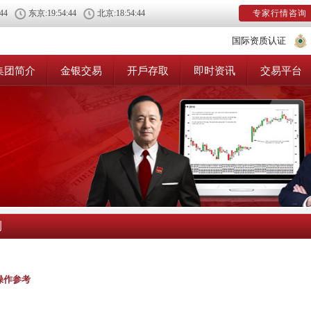
:44
东京:
19:54:44
北京:
18:54:44
专家行情咨询
国际资质认证
集团简介
金银交易
开戶存取
即时资讯
交易平台
测
操作参考