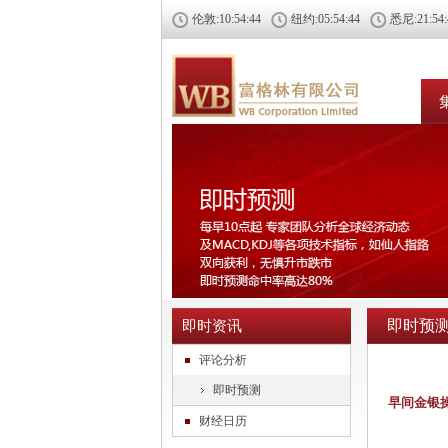
伦敦:
10:54:44
纽约:
05:54:44
悉尼:
21:54
即时预
即时资讯
评论分析
即时预测
早间金银
财经日历