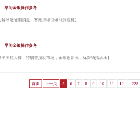
早间金银操作参考
胁解除避险潮消退，寒潮持续引爆能源危机】
早间金银操作参考
祭出关税大棒，特朗普搅动市场，金银创新高，标普纳指承压】
首页
上一页
5
6
7
8
9
10
11
12
...228