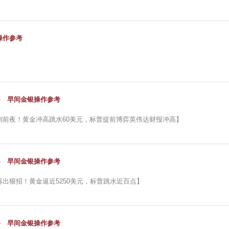
操作参考
早间金银操作参考
判前夜！黄金冲高跳水60美元，标普提前博弈英伟达财报冲高】
早间金银操作参考
再出狠招！黄金逼近5250美元，标普跳水近百点】
早间金银操作参考