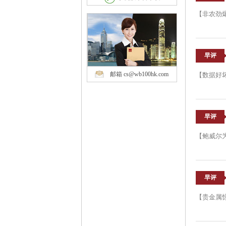
【非农劲
早评
邮箱 cs@wb100hk.com
【数据好
早评
【鲍威尔
早评
【贵金属