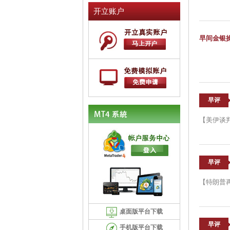
开立账户
早间金银
早评
【美伊谈
早评
【特朗普
桌面版平台下载
早评
手机版平台下载