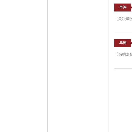
早评
【关税威
早评
【为购岛