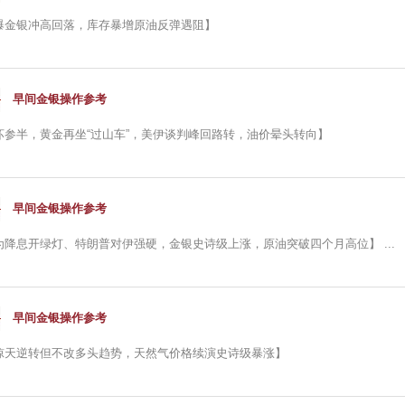
爆金银冲高回落，库存暴增原油反弹遇阻】
早间金银操作参考
坏参半，黄金再坐“过山车”，美伊谈判峰回路转，油价晕头转向】
早间金银操作参考
为降息开绿灯、特朗普对伊强硬，金银史诗级上涨，原油突破四个月高位】 ...
早间金银操作参考
惊天逆转但不改多头趋势，天然气价格续演史诗级暴涨】