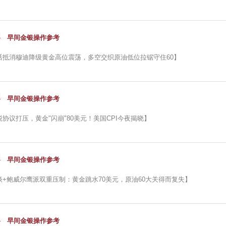
早间金银操作参考
话抵消穆迪降级黄金高位震荡，多空交织原油低位拉锯守住60】
早间金银操作参考
协议打压，黄金"闪崩"80美元！美国CPI今夜揭晓】
早间金银操作参考
谈+鲍威尔鹰派双重压制：黄金跳水70美元，原油60大关得而复失】
早间金银操作参考