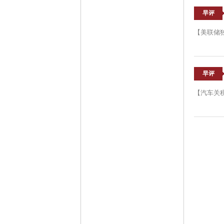
早评
【美联储
早评
【汽车关