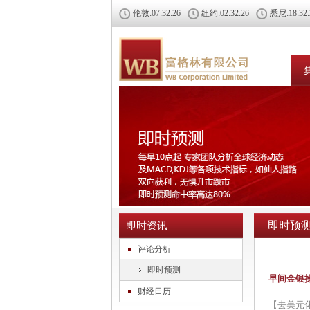
伦敦:
07:32:26
纽约:
02:32:26
悉尼:
18:32
即时预
即时资讯
评论分析
即时预测
早间金银
财经日历
【去美元化