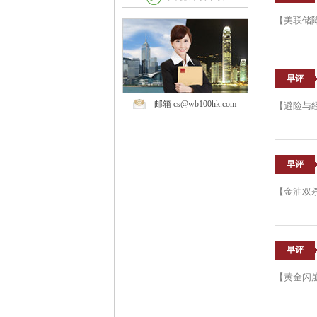
【美联储
早评
邮箱 cs@wb100hk.com
【避险与
早评
【金油双
早评
【黄金闪崩