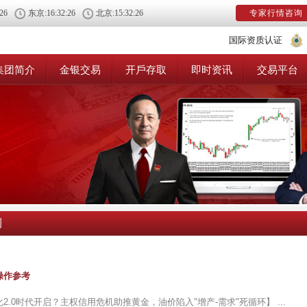
:26
东京:
16:32:26
北京:
15:32:26
专家行情咨询
国际资质认证
集团简介
金银交易
开戶存取
即时资讯
交易平台
测
操作参考
2.0时代开启？主权信用危机助推黄金，油价陷入"增产-需求"死循环】 ...