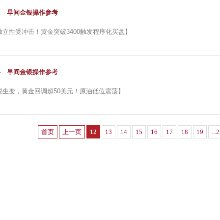
早间金银操作参考
独立性受冲击！黄金突破3400触发程序化买盘】
早间金银操作参考
税生变，黄金回调超50美元！原油低位震荡】
首页
上一页
12
13
14
15
16
17
18
19
...