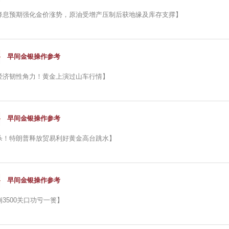
降息预期强化金价涨势，原油受增产压制后获地缘及库存支撑】
早间金银操作参考
经济韧性角力！黄金上演过山车行情】
早间金银操作参考
杀！特朗普释放贸易利好黄金高台跳水】
早间金银操作参考
3500关口功亏一篑】