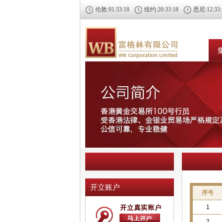
伦敦:
01:33:19
纽约:
20:33:19
悉尼:
12:33
开立账户
序号
1
2