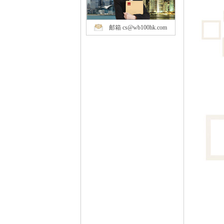
邮箱 cs@wb100hk.com