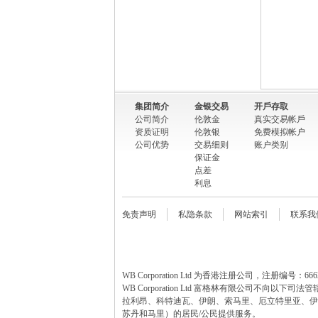
集团简介
金银交易
开戶存取
公司简介
伦敦金
真实交易帐戶
资质证明
伦敦银
免费模拟帐户
公司优势
交易细则
账户类别
保证金
点差
利息
免责声明
私隐条款
网站索引
联系我
WB Corporation Ltd 为香港注册公司，注册编号：6662
WB Corporation Ltd 富格林有限公
拉利昂、科特迪瓦、伊朗、索马里、厄立特里亚、伊
苏丹和马里）的居民/公民提供服务。