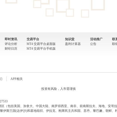
即时资讯
交易平台
知识堂
活动推广
联
评论分析
MT4 交易平台桌面版
盈利计算器
公告
联
财经日历
MT4 交易平台手机版
们
APP相关
投资有风险，入市需谨慎
7533
司不向以下司法管辖区（包括美国、加拿大、中国大陆、南罗得西亚、南非、前南斯拉夫、海地
黎伊斯兰国(达伊沙)和基地组织、伊拉克、刚果民主共和国、苏丹、黎巴嫩、朝鲜、