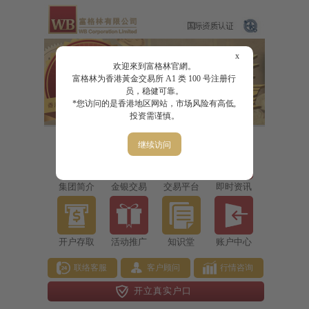
x
欢迎來到富格林官網。
富格林为香港黃金交易所 A1 类 100 号注册行
员，稳健可靠。
*您访问的是香港地区网站，市场风险有高低,
投资需谨慎。
继续访问
集团简介
金银交易
交易平台
即时资讯
开户存取
活动推广
知识堂
账户中心
联络客服
客户顾问
行情咨询
开立真实户口