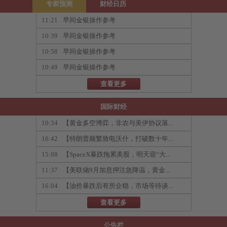
专家预测
财经日历
11:21
早间金银操作参考
10:39
早间金银操作参考
10:58
早间金银操作参考
10:49
早间金银操作参考
查看更多
国际财经
10:34
【黄金多空博弈，非农与美伊协议落...
16:42
【特朗普频繁致电沃什，打破数十年...
15:08
【SpaceX暴跌拖累美股，明天迎“大...
11:37
【美联储9月加息押注急降温，黄金...
16:04
【油价暴跌后有所企稳，市场等待谈...
查看更多
公告栏