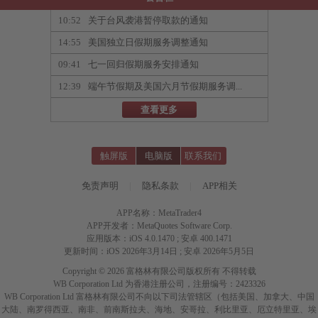
10:52
关于台风袭港暂停取款的通知
14:55
美国独立日假期服务调整通知
09:41
七一回归假期服务安排通知
12:39
端午节假期及美国六月节假期服务调...
查看更多
触屏版
电脑版
联系我们
免责声明
|
隐私条款
|
APP相关
APP名称：MetaTrader4
APP开发者：MetaQuotes Software Corp.
应用版本：iOS 4.0.1470 ; 安卓 400.1471
更新时间：iOS 2026年3月14日 ; 安卓 2026年5月5日
Copyright © 2026 富格林有限公司版权所有 不得转载
WB Corporation Ltd 为香港注册公司，注册编号：2423326
WB Corporation Ltd 富格林有限公司不向以下司法管辖区（包括美国、加拿大、中国
大陆、南罗得西亚、南非、前南斯拉夫、海地、安哥拉、利比里亚、厄立特里亚、埃