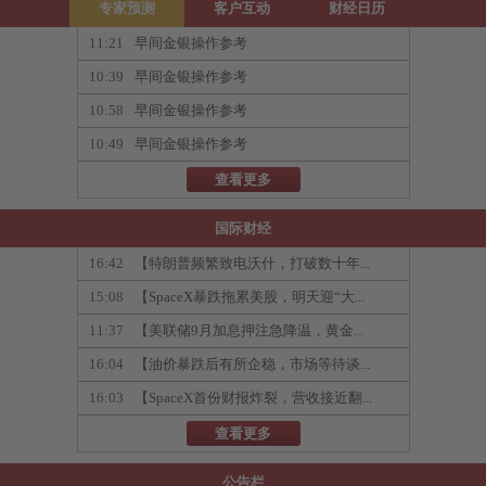
专家预测
客户互动
财经日历
11:21
早间金银操作参考
10:39
早间金银操作参考
10:58
早间金银操作参考
10:49
早间金银操作参考
查看更多
国际财经
16:42
【特朗普频繁致电沃什，打破数十年...
15:08
【SpaceX暴跌拖累美股，明天迎“大...
11:37
【美联储9月加息押注急降温，黄金...
16:04
【油价暴跌后有所企稳，市场等待谈...
16:03
【SpaceX首份财报炸裂，营收接近翻...
查看更多
公告栏