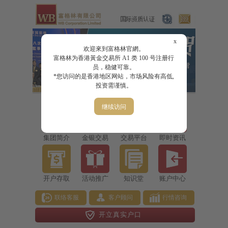
x
欢迎來到富格林官網。
富格林为香港黃金交易所 A1 类 100 号注册行
员，稳健可靠。
*您访问的是香港地区网站，市场风险有高低,
投资需谨慎。
继续访问
集团简介
金银交易
交易平台
即时资讯
开户存取
活动推广
知识堂
账户中心
联络客服
客户顾问
行情咨询
开立真实户口