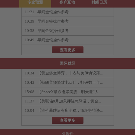
专家预测
客户互动
财经日历
11:21
早间金银操作参考
10:39
早间金银操作参考
10:58
早间金银操作参考
10:49
早间金银操作参考
查看更多
国际财经
10:34
【黄金多空博弈，非农与美伊协议落...
16:42
【特朗普频繁致电沃什，打破数十年...
15:08
【SpaceX暴跌拖累美股，明天迎“大...
11:37
【美联储9月加息押注急降温，黄金...
16:04
【油价暴跌后有所企稳，市场等待谈...
查看更多
公告栏