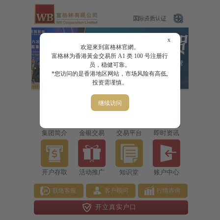
x
欢迎來到富格林官網。
富格林为香港黃金交易所 A1 类 100 号注册行
员，稳健可靠。
*您访问的是香港地区网站，市场风险有高低,
投资需谨慎。
继续访问
集团简介
金银交易
交易平台
即时资讯
开户存取
活动推广
知识堂
账户中心
联络客服
客户顾问
行情咨询
开立真实户口