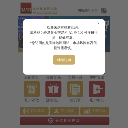
x
欢迎來到富格林官網。
富格林为香港黃金交易所 A1 类 100 号注册行
员，稳健可靠。
*您访问的是香港地区网站，市场风险有高低,
投资需谨慎。
继续访问
集团简介
金银交易
交易平台
即时资讯
开户存取
活动推广
知识堂
账户中心
联络客服
客户顾问
行情咨询
开立真实户口