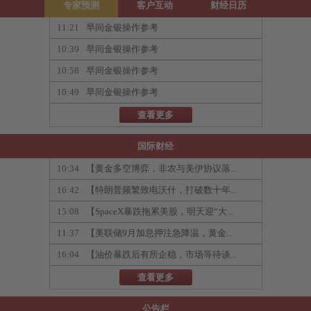
专家预测
客户互动
财经日历
11:21
早间金银操作参考
10:39
早间金银操作参考
10:58
早间金银操作参考
10:49
早间金银操作参考
查看更多
国际财经
10:34
【黄金多空博弈，非农与美伊协议落...
16:42
【特朗普频繁致电沃什，打破数十年...
15:08
【SpaceX暴跌拖累美股，明天迎“大...
11:37
【美联储9月加息押注急降温，黄金...
16:04
【油价暴跌后有所企稳，市场等待谈...
查看更多
公告栏