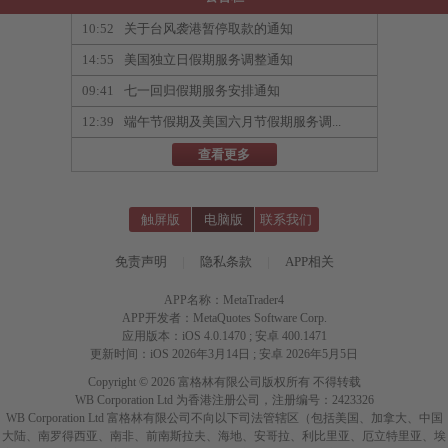
10:52
关于台风袭港暂停取款的通知
14:55
美国独立日假期服务调整通知
09:41
七一回归假期服务安排通知
12:39
端午节假期及美国六月节假期服务调...
查看更多
触屏版
电脑版
联系我们
免责声明
|
隐私条款
|
APP相关
APP名称：MetaTrader4
APP开发者：MetaQuotes Software Corp.
应用版本：iOS 4.0.1470 ; 安卓 400.1471
更新时间：iOS 2026年3月14日 ; 安卓 2026年5月5日
Copyright © 2026 富格林有限公司版权所有 不得转载
WB Corporation Ltd 为香港注册公司，注册编号：2423326
WB Corporation Ltd 富格林有限公司不向以下司法管辖区（包括美国、加拿大、中国
大陆、南罗得西亚、南非、前南斯拉夫、海地、安哥拉、利比里亚、厄立特里亚、埃