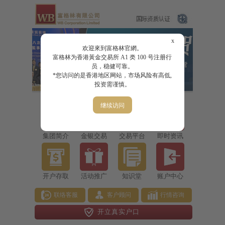
x
欢迎來到富格林官網。
富格林为香港黃金交易所 A1 类 100 号注册行
员，稳健可靠。
*您访问的是香港地区网站，市场风险有高低,
投资需谨慎。
继续访问
集团简介
金银交易
交易平台
即时资讯
开户存取
活动推广
知识堂
账户中心
联络客服
客户顾问
行情咨询
开立真实户口