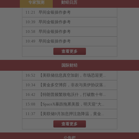
专家预测
财经日历
11:21
早间金银操作参考
10:39
早间金银操作参考
10:58
早间金银操作参考
10:49
早间金银操作参考
查看更多
国际财经
16:52
【美联储信息真空加剧，市场恐迎更...
10:34
【黄金多空博弈，非农与美伊协议落...
16:42
【特朗普频繁致电沃什，打破数十年...
15:08
【SpaceX暴跌拖累美股，明天迎“大...
11:37
【美联储9月加息押注急降温，黄金...
查看更多
公告栏