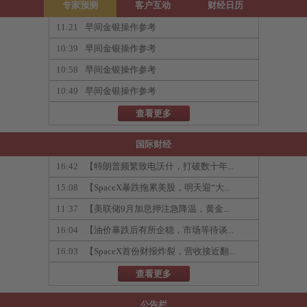
专家预测
客户互动
财经日历
11:21
早间金银操作参考
10:39
早间金银操作参考
10:58
早间金银操作参考
10:49
早间金银操作参考
查看更多
国际财经
16:42
【特朗普频繁致电沃什，打破数十年...
15:08
【SpaceX暴跌拖累美股，明天迎“大...
11:37
【美联储9月加息押注急降温，黄金...
16:04
【油价暴跌后有所企稳，市场等待谈...
16:03
【SpaceX首份财报炸裂，营收接近翻...
查看更多
公告栏