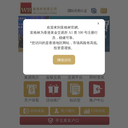
x
欢迎來到富格林官網。
富格林为香港黃金交易所 A1 类 100 号注册行
员，稳健可靠。
*您访问的是香港地区网站，市场风险有高低,
投资需谨慎。
继续访问
集团简介
金银交易
交易平台
即时资讯
开户存取
活动推广
知识堂
账户中心
联络客服
客户顾问
行情咨询
开立真实户口