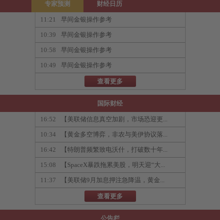
专家预测
财经日历
11:21
早间金银操作参考
10:39
早间金银操作参考
10:58
早间金银操作参考
10:49
早间金银操作参考
查看更多
国际财经
16:52
【美联储信息真空加剧，市场恐迎更...
10:34
【黄金多空博弈，非农与美伊协议落...
16:42
【特朗普频繁致电沃什，打破数十年...
15:08
【SpaceX暴跌拖累美股，明天迎“大...
11:37
【美联储9月加息押注急降温，黄金...
查看更多
公告栏