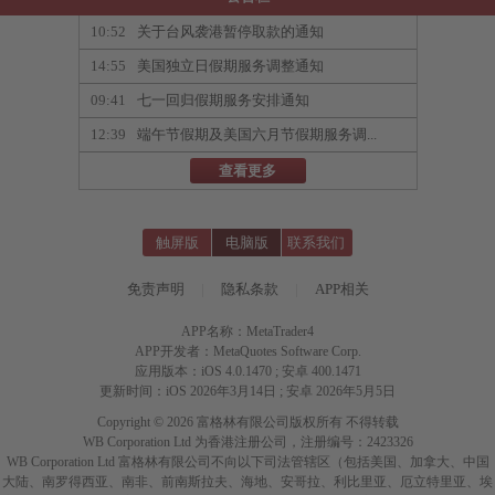
10:52
关于台风袭港暂停取款的通知
14:55
美国独立日假期服务调整通知
09:41
七一回归假期服务安排通知
12:39
端午节假期及美国六月节假期服务调...
查看更多
触屏版
电脑版
联系我们
免责声明
|
隐私条款
|
APP相关
APP名称：MetaTrader4
APP开发者：MetaQuotes Software Corp.
应用版本：iOS 4.0.1470 ; 安卓 400.1471
更新时间：iOS 2026年3月14日 ; 安卓 2026年5月5日
Copyright © 2026 富格林有限公司版权所有 不得转载
WB Corporation Ltd 为香港注册公司，注册编号：2423326
WB Corporation Ltd 富格林有限公司不向以下司法管辖区（包括美国、加拿大、中国
大陆、南罗得西亚、南非、前南斯拉夫、海地、安哥拉、利比里亚、厄立特里亚、埃