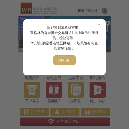
x
欢迎來到富格林官網。
富格林为香港黃金交易所 A1 类 100 号注册行
员，稳健可靠。
*您访问的是香港地区网站，市场风险有高低,
投资需谨慎。
继续访问
集团简介
金银交易
交易平台
即时资讯
开户存取
活动推广
知识堂
账户中心
联络客服
客户顾问
行情咨询
开立真实户口