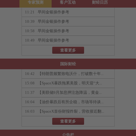
专家预测
客户互动
财经日历
11:21
早间金银操作参考
10:39
早间金银操作参考
10:58
早间金银操作参考
10:49
早间金银操作参考
查看更多
国际财经
16:42
【特朗普频繁致电沃什，打破数十年...
15:08
【SpaceX暴跌拖累美股，明天迎“大...
11:37
【美联储9月加息押注急降温，黄金...
16:04
【油价暴跌后有所企稳，市场等待谈...
16:03
【SpaceX首份财报炸裂，营收接近翻...
查看更多
公告栏