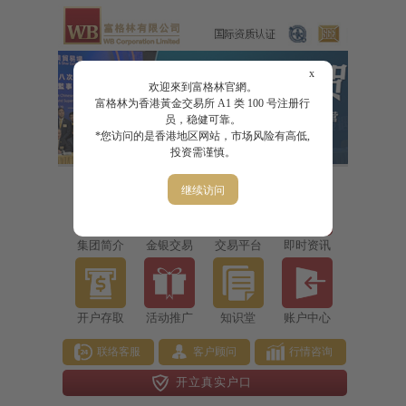
x
欢迎來到富格林官網。
富格林为香港黃金交易所 A1 类 100 号注册行
员，稳健可靠。
*您访问的是香港地区网站，市场风险有高低,
投资需谨慎。
继续访问
集团简介
金银交易
交易平台
即时资讯
开户存取
活动推广
知识堂
账户中心
联络客服
客户顾问
行情咨询
开立真实户口