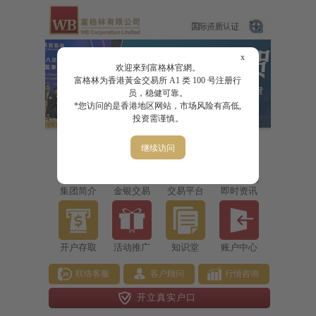
x
欢迎來到富格林官網。
富格林为香港黃金交易所 A1 类 100 号注册行
员，稳健可靠。
*您访问的是香港地区网站，市场风险有高低,
投资需谨慎。
继续访问
集团简介
金银交易
交易平台
即时资讯
开户存取
活动推广
知识堂
账户中心
联络客服
客户顾问
行情咨询
开立真实户口