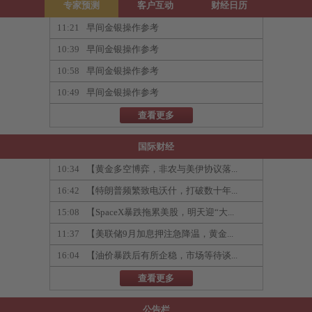
专家预测
客户互动
财经日历
11:21
早间金银操作参考
10:39
早间金银操作参考
10:58
早间金银操作参考
10:49
早间金银操作参考
查看更多
国际财经
10:34
【黄金多空博弈，非农与美伊协议落...
16:42
【特朗普频繁致电沃什，打破数十年...
15:08
【SpaceX暴跌拖累美股，明天迎“大...
11:37
【美联储9月加息押注急降温，黄金...
16:04
【油价暴跌后有所企稳，市场等待谈...
查看更多
公告栏