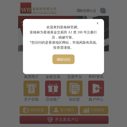
x
欢迎來到富格林官網。
富格林为香港黃金交易所 A1 类 100 号注册行
员，稳健可靠。
*您访问的是香港地区网站，市场风险有高低,
投资需谨慎。
继续访问
集团简介
金银交易
交易平台
即时资讯
开户存取
活动推广
知识堂
账户中心
联络客服
客户顾问
行情咨询
开立真实户口