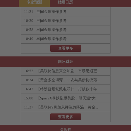
专家预测
财经日历
11:21
早间金银操作参考
10:39
早间金银操作参考
10:58
早间金银操作参考
10:49
早间金银操作参考
查看更多
国际财经
16:52
【美联储信息真空加剧，市场恐迎更...
10:34
【黄金多空博弈，非农与美伊协议落...
16:42
【特朗普频繁致电沃什，打破数十年...
15:08
【SpaceX暴跌拖累美股，明天迎“大...
11:37
【美联储9月加息押注急降温，黄金...
查看更多
公告栏