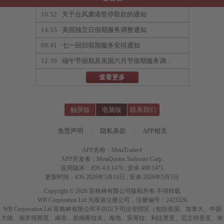
10:52
关于台风袭港暂停取款的通知
14:55
美国独立日假期服务调整通知
09:41
七一回归假期服务安排通知
12:39
端午节假期及美国六月节假期服务调...
查看更多
触屏版
电脑版
联系我们
免责声明
|
隐私条款
|
APP相关
APP名称：MetaTrader4
APP开发者：MetaQuotes Software Corp.
应用版本：iOS 4.0.1470 ; 安卓 400.1471
更新时间：iOS 2026年3月14日 ; 安卓 2026年5月5日
Copyright © 2026 富格林有限公司版权所有 不得转载
WB Corporation Ltd 为香港注册公司，注册编号：2423326
WB Corporation Ltd 富格林有限公司不向以下司法管辖区（包括美国、加拿大、中国
大陆、南罗得西亚、南非、前南斯拉夫、海地、安哥拉、利比里亚、厄立特里亚、埃