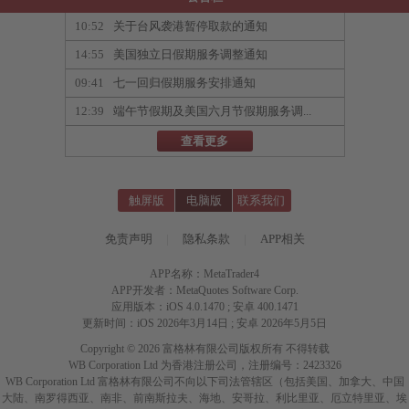
10:52
关于台风袭港暂停取款的通知
14:55
美国独立日假期服务调整通知
09:41
七一回归假期服务安排通知
12:39
端午节假期及美国六月节假期服务调...
查看更多
触屏版
电脑版
联系我们
免责声明
|
隐私条款
|
APP相关
APP名称：MetaTrader4
APP开发者：MetaQuotes Software Corp.
应用版本：iOS 4.0.1470 ; 安卓 400.1471
更新时间：iOS 2026年3月14日 ; 安卓 2026年5月5日
Copyright © 2026 富格林有限公司版权所有 不得转载
WB Corporation Ltd 为香港注册公司，注册编号：2423326
WB Corporation Ltd 富格林有限公司不向以下司法管辖区（包括美国、加拿大、中国
大陆、南罗得西亚、南非、前南斯拉夫、海地、安哥拉、利比里亚、厄立特里亚、埃