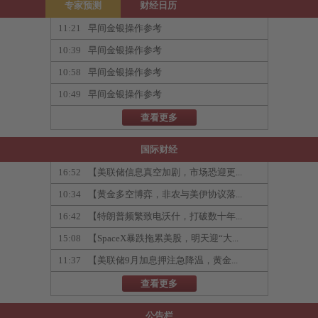
专家预测
财经日历
11:21
早间金银操作参考
10:39
早间金银操作参考
10:58
早间金银操作参考
10:49
早间金银操作参考
查看更多
国际财经
16:52
【美联储信息真空加剧，市场恐迎更...
10:34
【黄金多空博弈，非农与美伊协议落...
16:42
【特朗普频繁致电沃什，打破数十年...
15:08
【SpaceX暴跌拖累美股，明天迎“大...
11:37
【美联储9月加息押注急降温，黄金...
查看更多
公告栏