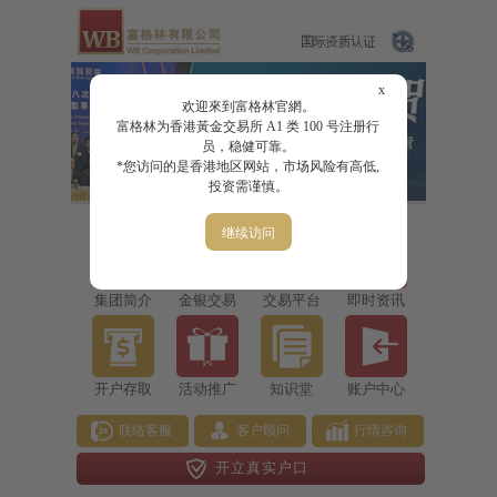
x
欢迎來到富格林官網。
富格林为香港黃金交易所 A1 类 100 号注册行
员，稳健可靠。
*您访问的是香港地区网站，市场风险有高低,
投资需谨慎。
继续访问
集团简介
金银交易
交易平台
即时资讯
开户存取
活动推广
知识堂
账户中心
联络客服
客户顾问
行情咨询
开立真实户口