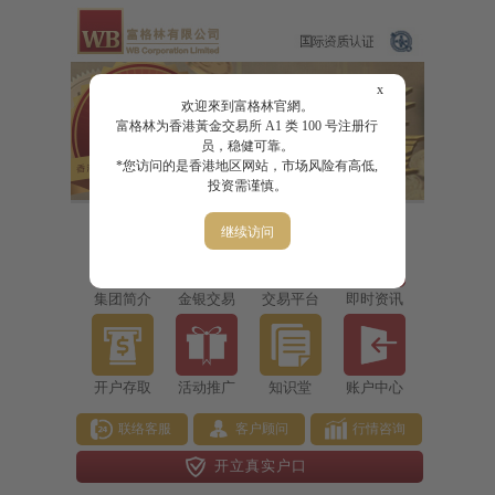
x
欢迎來到富格林官網。
富格林为香港黃金交易所 A1 类 100 号注册行
员，稳健可靠。
*您访问的是香港地区网站，市场风险有高低,
投资需谨慎。
继续访问
集团简介
金银交易
交易平台
即时资讯
开户存取
活动推广
知识堂
账户中心
联络客服
客户顾问
行情咨询
开立真实户口