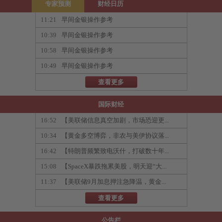
专家预测
财经日历
11:21
早间金银操作参考
10:39
早间金银操作参考
10:58
早间金银操作参考
10:49
早间金银操作参考
查看更多
国际财经
16:52
【美联储信息真空加剧，市场恐迎更...
10:34
【黄金多空博弈，非农与美伊协议落...
16:42
【特朗普频繁致电沃什，打破数十年...
15:08
【SpaceX暴跌拖累美股，明天迎“大...
11:37
【美联储9月加息押注急降温，黄金...
查看更多
公告栏