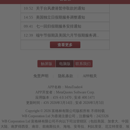
10:52
关于台风袭港暂停取款的通知
14:55
美国独立日假期服务调整通知
09:41
七一回归假期服务安排通知
12:39
端午节假期及美国六月节假期服务调...
查看更多
触屏版
电脑版
联系我们
免责声明
|
隐私条款
|
APP相关
APP名称：MetaTrader4
APP开发者：MetaQuotes Software Corp.
应用版本：iOS 4.0.1470 ; 安卓 400.1471
更新时间：iOS 2026年3月14日 ; 安卓 2026年5月5日
Copyright © 2026 富格林有限公司版权所有 不得转载
WB Corporation Ltd 为香港注册公司，注册编号：2423326
WB Corporation Ltd 富格林有限公司不向以下司法管辖区（包括美国、加拿大、中国
大陆、南罗得西亚、南非、前南斯拉夫、海地、安哥拉、利比里亚、厄立特里亚、埃