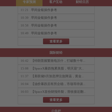
专家预测
客户互动
财经日历
11:21
早间金银操作参考
10:39
早间金银操作参考
10:58
早间金银操作参考
10:49
早间金银操作参考
查看更多
国际财经
16:42
【特朗普频繁致电沃什，打破数十年...
15:08
【SpaceX暴跌拖累美股，明天迎“大...
11:37
【美联储9月加息押注急降温，黄金...
16:04
【油价暴跌后有所企稳，市场等待谈...
16:03
【SpaceX首份财报炸裂，营收接近翻...
查看更多
公告栏