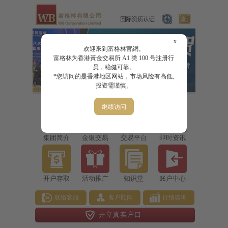
x
欢迎來到富格林官網。
富格林为香港黃金交易所 A1 类 100 号注册行
员，稳健可靠。
*您访问的是香港地区网站，市场风险有高低,
投资需谨慎。
继续访问
集团简介
金银交易
交易平台
即时资讯
开户存取
活动推广
知识堂
账户中心
联络客服
客户顾问
行情咨询
开立真实户口