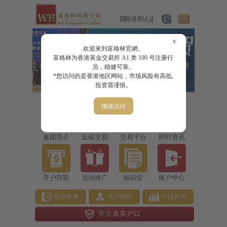
x
欢迎來到富格林官網。
富格林为香港黃金交易所 A1 类 100 号注册行
员，稳健可靠。
*您访问的是香港地区网站，市场风险有高低,
投资需谨慎。
继续访问
集团简介
金银交易
交易平台
即时资讯
开户存取
活动推广
知识堂
账户中心
联络客服
客户顾问
行情咨询
开立真实户口