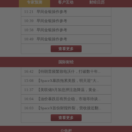
专家预测
客户互动
财经日历
11:21
早间金银操作参考
10:39
早间金银操作参考
10:58
早间金银操作参考
10:49
早间金银操作参考
查看更多
国际财经
16:42
【特朗普频繁致电沃什，打破数十年...
15:08
【SpaceX暴跌拖累美股，明天迎“大...
11:37
【美联储9月加息押注急降温，黄金...
16:04
【油价暴跌后有所企稳，市场等待谈...
16:03
【SpaceX首份财报炸裂，营收接近翻...
查看更多
公告栏