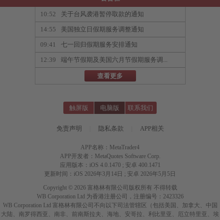
10:52
关于台风袭港暂停取款的通知
14:55
美国独立日假期服务调整通知
09:41
七一回归假期服务安排通知
12:39
端午节假期及美国六月节假期服务调...
查看更多
触屏版
电脑版
联系我们
免责声明
|
隐私条款
|
APP相关
APP名称：MetaTrader4
APP开发者：MetaQuotes Software Corp.
应用版本：iOS 4.0.1470 ; 安卓 400.1471
更新时间：iOS 2026年3月14日 ; 安卓 2026年5月5日
Copyright © 2026 富格林有限公司版权所有 不得转载
WB Corporation Ltd 为香港注册公司，注册编号：2423326
WB Corporation Ltd 富格林有限公司不向以下司法管辖区（包括美国、加拿大、中国
大陆、南罗得西亚、南非、前南斯拉夫、海地、安哥拉、利比里亚、厄立特里亚、埃