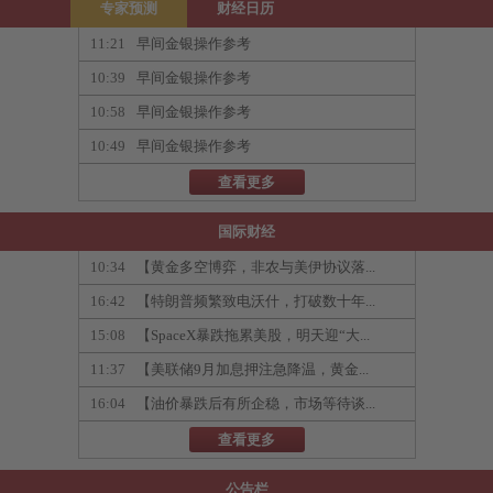
专家预测
财经日历
11:21
早间金银操作参考
10:39
早间金银操作参考
10:58
早间金银操作参考
10:49
早间金银操作参考
查看更多
国际财经
10:34
【黄金多空博弈，非农与美伊协议落...
16:42
【特朗普频繁致电沃什，打破数十年...
15:08
【SpaceX暴跌拖累美股，明天迎“大...
11:37
【美联储9月加息押注急降温，黄金...
16:04
【油价暴跌后有所企稳，市场等待谈...
查看更多
公告栏