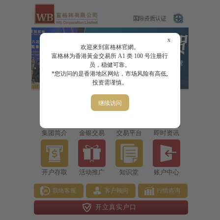
x
欢迎來到富格林官網。
富格林为香港黃金交易所 A1 类 100 号注册行
员，稳健可靠。
*您访问的是香港地区网站，市场风险有高低,
投资需谨慎。
继续访问
集团简介
金银交易
交易平台
即时资讯
开户存取
活动推广
知识堂
账户中心
联络客服
客户顾问
行情咨询
开立真实户口