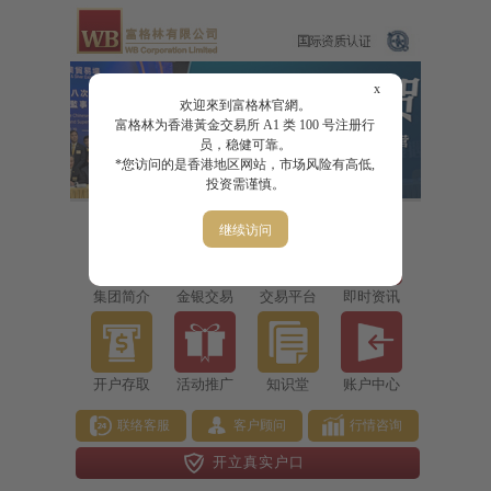
x
欢迎來到富格林官網。
富格林为香港黃金交易所 A1 类 100 号注册行
员，稳健可靠。
*您访问的是香港地区网站，市场风险有高低,
投资需谨慎。
继续访问
集团简介
金银交易
交易平台
即时资讯
开户存取
活动推广
知识堂
账户中心
联络客服
客户顾问
行情咨询
开立真实户口