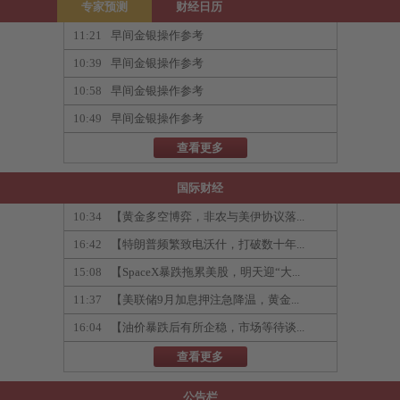
专家预测
财经日历
11:21
早间金银操作参考
10:39
早间金银操作参考
10:58
早间金银操作参考
10:49
早间金银操作参考
查看更多
国际财经
10:34
【黄金多空博弈，非农与美伊协议落...
16:42
【特朗普频繁致电沃什，打破数十年...
15:08
【SpaceX暴跌拖累美股，明天迎“大...
11:37
【美联储9月加息押注急降温，黄金...
16:04
【油价暴跌后有所企稳，市场等待谈...
查看更多
公告栏