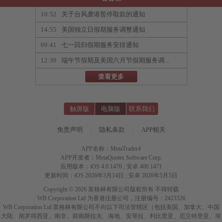
10:52
关于台风袭港暂停取款的通知
14:55
美国独立日假期服务调整通知
09:41
七一回归假期服务安排通知
12:39
端午节假期及美国六月节假期服务调...
查看更多
触屏版
电脑版
联系我们
免责声明
|
隐私条款
|
APP相关
APP名称：MetaTrader4
APP开发者：MetaQuotes Software Corp.
应用版本：iOS 4.0.1470 ; 安卓 400.1471
更新时间：iOS 2026年3月14日 ; 安卓 2026年5月5日
Copyright © 2026 富格林有限公司版权所有 不得转载
WB Corporation Ltd 为香港注册公司，注册编号：2423326
WB Corporation Ltd 富格林有限公司不向以下司法管辖区（包括美国、加拿大、中国
大陆、南罗得西亚、南非、前南斯拉夫、海地、安哥拉、利比里亚、厄立特里亚、埃