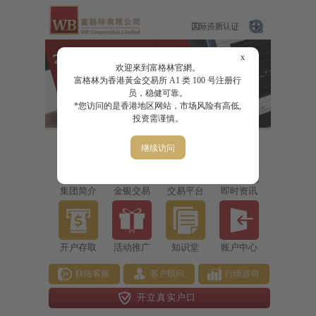
x
欢迎來到富格林官網。
富格林为香港黃金交易所 A1 类 100 号注册行
员，稳健可靠。
*您访问的是香港地区网站，市场风险有高低,
投资需谨慎。
继续访问
集团简介
金银交易
交易平台
即时资讯
开户存取
活动推广
知识堂
账户中心
联络客服
客户顾问
行情咨询
开立真实户口