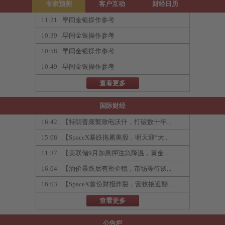
专家预测
客户互动
财经日历
11:21
早间金银操作参考
10:39
早间金银操作参考
10:58
早间金银操作参考
10:49
早间金银操作参考
查看更多
国际财经
16:42
【特朗普频繁致电沃什，打破数十年...
15:08
【SpaceX暴跌拖累美股，明天迎“大...
11:37
【美联储9月加息押注急降温，黄金...
16:04
【油价暴跌后有所企稳，市场等待谈...
16:03
【SpaceX首份财报炸裂，营收接近翻...
查看更多
公告栏