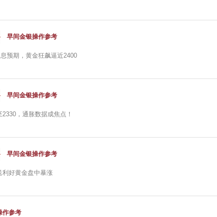
早间金银操作参考
降息预期，黄金狂飙逼近2400
早间金银操作参考
2330，通胀数据成焦点！
早间金银操作参考
送利好黄金盘中暴涨
操作参考