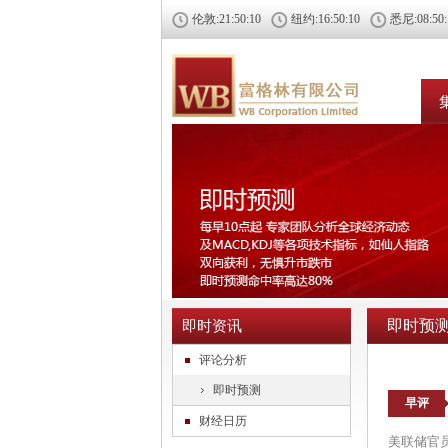
伦敦:
21:50:10
纽约:
16:50:10
悉尼:
08:50
即时预
即时资讯
评论分析
即时预测
早评
财经日历
美联储官