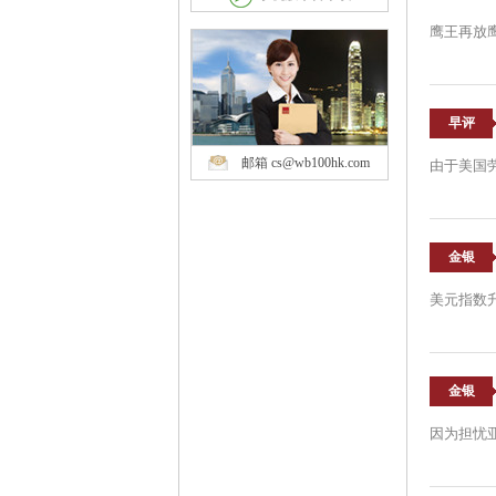
鹰王再放鹰
早评
邮箱 cs@wb100hk.com
由于美国
金银
美元指数
金银
因为担忧