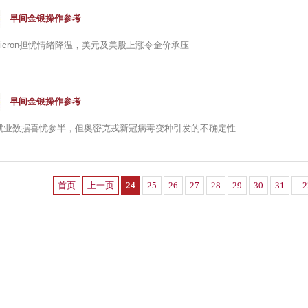
早间金银操作参考
icron担忧情绪降温，美元及美股上涨令金价承压
早间金银操作参考
就业数据喜忧参半，但奥密克戎新冠病毒变种引发的不确定性...
首页
上一页
24
25
26
27
28
29
30
31
...