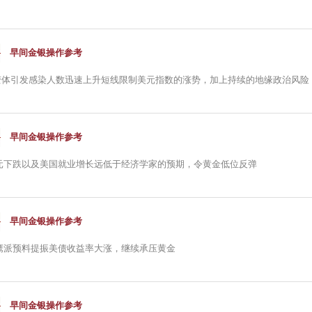
早间金银操作参考
on变体引发感染人数迅速上升短线限制美元指数的涨势，加上持续的地缘政治风险，令
早间金银操作参考
元下跌以及美国就业增长远低于经济学家的预期，令黄金低位反弹
早间金银操作参考
鹰派预料提振美债收益率大涨，继续承压黄金
早间金银操作参考