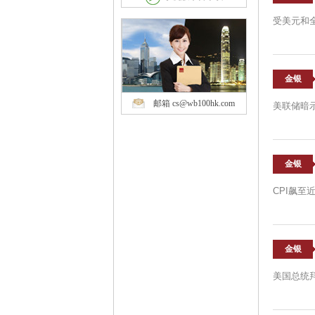
受美元和
金银
邮箱 cs@wb100hk.com
美联储暗
金银
CPI飙至
金银
美国总统