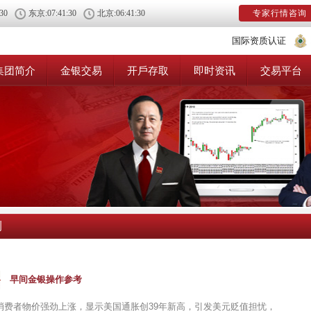
:30
东京:
07:41:30
北京:
06:41:30
专家行情咨询
国际资质认证
集团简介
金银交易
开戶存取
即时资讯
交易平台
测
早间金银操作参考
月消费者物价强劲上涨，显示美国通胀创39年新高，引发美元贬值担忧，