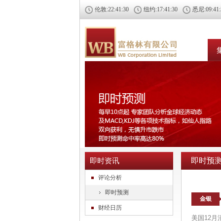
伦敦:
22:41:30
纽约:
17:41:30
悉尼:
09:41
即时预
即时资讯
评论分析
即时预测
金银
财经日历
美国12