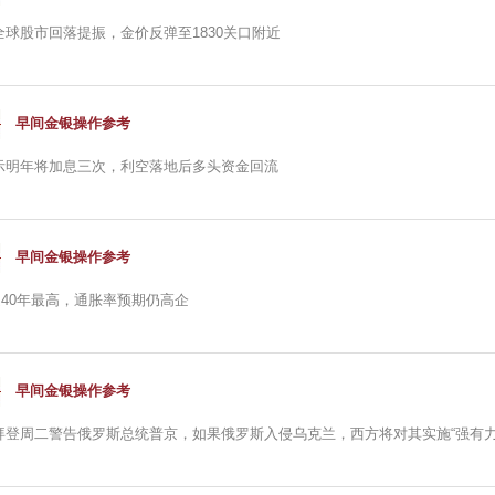
全球股市回落提振，金价反弹至1830关口附近
早间金银操作参考
示明年将加息三次，利空落地后多头资金回流
早间金银操作参考
近40年最高，通胀率预期仍高企
早间金银操作参考
拜登周二警告俄罗斯总统普京，如果俄罗斯入侵乌克兰，西方将对其实施“强有力的