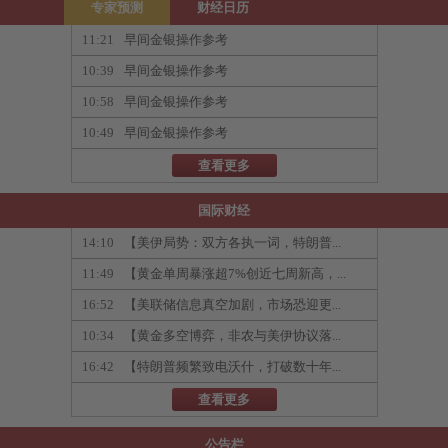
专家预测
财经日历
11:21
早间金银操作参考
10:39
早间金银操作参考
10:58
早间金银操作参考
10:49
早间金银操作参考
查看更多
国际财经
14:10
【美伊局势：双方各执一词，特朗普...
11:49
【黄金单周暴涨超7%创近七周新高，...
16:52
【美联储信息真空加剧，市场恐迎更...
10:34
【黄金多空博弈，非农与美伊协议落...
16:42
【特朗普频繁致电沃什，打破数十年...
查看更多
公告栏