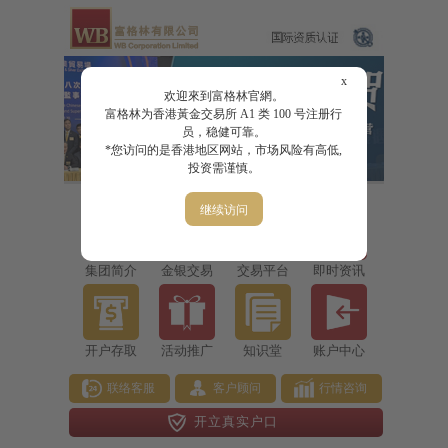
x
欢迎來到富格林官網。
富格林为香港黃金交易所 A1 类 100 号注册行
员，稳健可靠。
*您访问的是香港地区网站，市场风险有高低,
投资需谨慎。
继续访问
集团简介
金银交易
交易平台
即时资讯
开户存取
活动推广
知识堂
账户中心
联络客服
客户顾问
行情咨询
开立真实户口