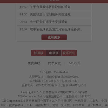
10:52
关于台风袭港暂停取款的通知
14:55
美国独立日假期服务调整通知
09:41
七一回归假期服务安排通知
12:39
端午节假期及美国六月节假期服务调...
查看更多
触屏版
电脑版
联系我们
免责声明
|
隐私条款
|
APP相关
APP名称：MetaTrader4
APP开发者：MetaQuotes Software Corp.
应用版本：iOS 4.0.1470 ; 安卓 400.1471
更新时间：iOS 2026年3月14日 ; 安卓 2026年5月5日
Copyright © 2026 富格林有限公司版权所有 不得转载
WB Corporation Ltd 为香港注册公司，注册编号：2423326
WB Corporation Ltd 富格林有限公司不向以下司法管辖区（包括美国、加拿大、中国
大陆、南罗得西亚、南非、前南斯拉夫、海地、安哥拉、利比里亚、厄立特里亚、埃