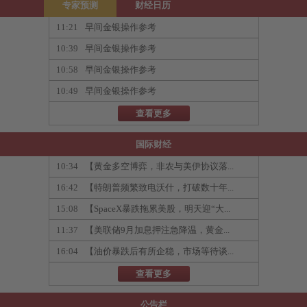
专家预测
财经日历
11:21
早间金银操作参考
10:39
早间金银操作参考
10:58
早间金银操作参考
10:49
早间金银操作参考
查看更多
国际财经
10:34
【黄金多空博弈，非农与美伊协议落...
16:42
【特朗普频繁致电沃什，打破数十年...
15:08
【SpaceX暴跌拖累美股，明天迎“大...
11:37
【美联储9月加息押注急降温，黄金...
16:04
【油价暴跌后有所企稳，市场等待谈...
查看更多
公告栏