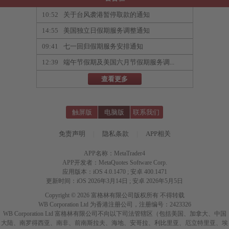
10:52
关于台风袭港暂停取款的通知
14:55
美国独立日假期服务调整通知
09:41
七一回归假期服务安排通知
12:39
端午节假期及美国六月节假期服务调...
查看更多
触屏版
电脑版
联系我们
免责声明
|
隐私条款
|
APP相关
APP名称：MetaTrader4
APP开发者：MetaQuotes Software Corp.
应用版本：iOS 4.0.1470 ; 安卓 400.1471
更新时间：iOS 2026年3月14日 ; 安卓 2026年5月5日
Copyright © 2026 富格林有限公司版权所有 不得转载
WB Corporation Ltd 为香港注册公司，注册编号：2423326
WB Corporation Ltd 富格林有限公司不向以下司法管辖区（包括美国、加拿大、中国
大陆、南罗得西亚、南非、前南斯拉夫、海地、安哥拉、利比里亚、厄立特里亚、埃