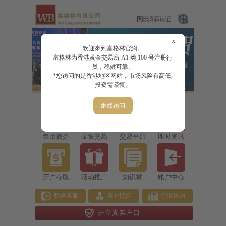
x
欢迎來到富格林官網。
富格林为香港黃金交易所 A1 类 100 号注册行
员，稳健可靠。
*您访问的是香港地区网站，市场风险有高低,
投资需谨慎。
继续访问
集团简介
金银交易
交易平台
即时资讯
开户存取
活动推广
知识堂
账户中心
联络客服
客户顾问
行情咨询
开立真实户口