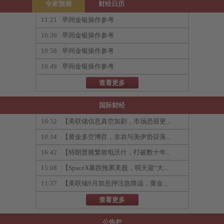
专家预测
财经日历
11:21
早间金银操作参考
10:39
早间金银操作参考
10:58
早间金银操作参考
10:49
早间金银操作参考
查看更多
国际财经
16:52
【美联储信息真空加剧，市场恐迎更...
10:34
【黄金多空博弈，非农与美伊协议落...
16:42
【特朗普频繁致电沃什，打破数十年...
15:08
【SpaceX暴跌拖累美股，明天迎“大...
11:37
【美联储9月加息押注急降温，黄金...
查看更多
公告栏