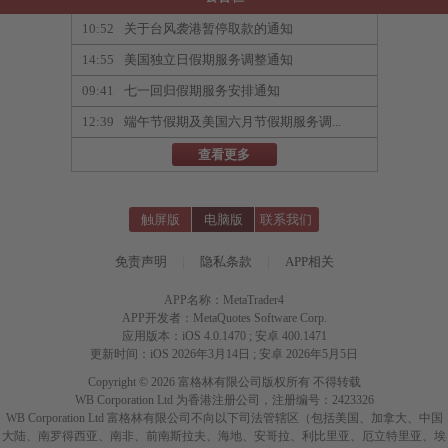
10:52
关于台风袭港暂停取款的通知
14:55
美国独立日假期服务调整通知
09:41
七一回归假期服务安排通知
12:39
端午节假期及美国六月节假期服务调...
查看更多
触屏版
电脑版
联系我们
免责声明
|
隐私条款
|
APP相关
APP名称：MetaTrader4
APP开发者：MetaQuotes Software Corp.
应用版本：iOS 4.0.1470 ; 安卓 400.1471
更新时间：iOS 2026年3月14日 ; 安卓 2026年5月5日
Copyright © 2026 富格林有限公司版权所有 不得转载
WB Corporation Ltd 为香港注册公司，注册编号：2423326
WB Corporation Ltd 富格林有限公司不向以下司法管辖区（包括美国、加拿大、中国
大陆、南罗得西亚、南非、前南斯拉夫、海地、安哥拉、利比里亚、厄立特里亚、埃