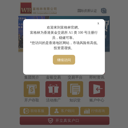
x
欢迎來到富格林官網。
富格林为香港黃金交易所 A1 类 100 号注册行
员，稳健可靠。
*您访问的是香港地区网站，市场风险有高低,
投资需谨慎。
继续访问
集团简介
金银交易
交易平台
即时资讯
开户存取
活动推广
知识堂
账户中心
联络客服
客户顾问
行情咨询
开立真实户口