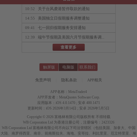
10:52
关于台风袭港暂停取款的通知
14:55
美国独立日假期服务调整通知
09:41
七一回归假期服务安排通知
12:39
端午节假期及美国六月节假期服务调...
查看更多
触屏版
电脑版
联系我们
免责声明
|
隐私条款
|
APP相关
APP名称：MetaTrader4
APP开发者：MetaQuotes Software Corp.
应用版本：iOS 4.0.1470 ; 安卓 400.1471
更新时间：iOS 2026年3月14日 ; 安卓 2026年5月5日
Copyright © 2026 富格林有限公司版权所有 不得转载
WB Corporation Ltd 为香港注册公司，注册编号：2423326
WB Corporation Ltd 富格林有限公司不向以下司法管辖区（包括美国、加拿大、中国
大陆、南罗得西亚、南非、前南斯拉夫、海地、安哥拉、利比里亚、厄立特里亚、埃