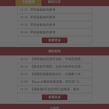
专家预测
财经日历
11:21
早间金银操作参考
10:39
早间金银操作参考
10:58
早间金银操作参考
10:49
早间金银操作参考
查看更多
国际财经
16:52
【美联储信息真空加剧，市场恐迎更...
10:34
【黄金多空博弈，非农与美伊协议落...
16:42
【特朗普频繁致电沃什，打破数十年...
15:08
【SpaceX暴跌拖累美股，明天迎“大...
11:37
【美联储9月加息押注急降温，黄金...
查看更多
公告栏