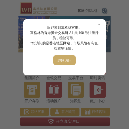
x
欢迎來到富格林官網。
富格林为香港黃金交易所 A1 类 100 号注册行
员，稳健可靠。
*您访问的是香港地区网站，市场风险有高低,
投资需谨慎。
继续访问
集团简介
金银交易
交易平台
即时资讯
开户存取
活动推广
知识堂
账户中心
联络客服
客户顾问
行情咨询
开立真实户口