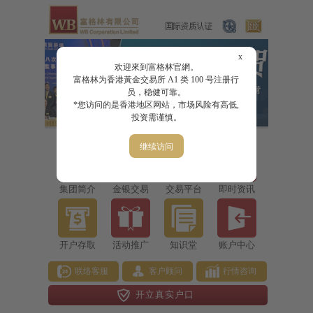
x
欢迎來到富格林官網。
富格林为香港黃金交易所 A1 类 100 号注册行
员，稳健可靠。
*您访问的是香港地区网站，市场风险有高低,
投资需谨慎。
继续访问
集团简介
金银交易
交易平台
即时资讯
开户存取
活动推广
知识堂
账户中心
联络客服
客户顾问
行情咨询
开立真实户口