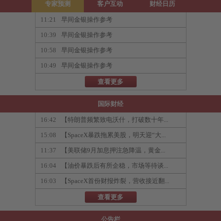
专家预测
客户互动
财经日历
11:21
早间金银操作参考
10:39
早间金银操作参考
10:58
早间金银操作参考
10:49
早间金银操作参考
查看更多
国际财经
16:42
【特朗普频繁致电沃什，打破数十年...
15:08
【SpaceX暴跌拖累美股，明天迎“大...
11:37
【美联储9月加息押注急降温，黄金...
16:04
【油价暴跌后有所企稳，市场等待谈...
16:03
【SpaceX首份财报炸裂，营收接近翻...
查看更多
公告栏