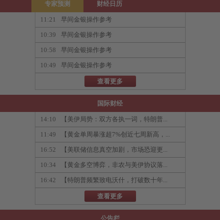
专家预测
财经日历
11:21
早间金银操作参考
10:39
早间金银操作参考
10:58
早间金银操作参考
10:49
早间金银操作参考
查看更多
国际财经
14:10
【美伊局势：双方各执一词，特朗普...
11:49
【黄金单周暴涨超7%创近七周新高，...
16:52
【美联储信息真空加剧，市场恐迎更...
10:34
【黄金多空博弈，非农与美伊协议落...
16:42
【特朗普频繁致电沃什，打破数十年...
查看更多
公告栏