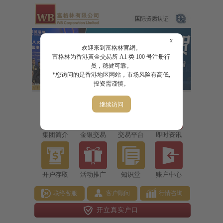
x
欢迎來到富格林官網。
富格林为香港黃金交易所 A1 类 100 号注册行
员，稳健可靠。
*您访问的是香港地区网站，市场风险有高低,
投资需谨慎。
继续访问
集团简介
金银交易
交易平台
即时资讯
开户存取
活动推广
知识堂
账户中心
联络客服
客户顾问
行情咨询
开立真实户口