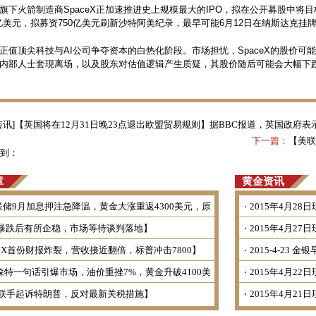
旗下火箭制造商SpaceX正加速推进史上规模最大的IPO，拟在公开募股中将目
万亿美元，拟募资750亿美元刷新沙特阿美纪录，最早可能6月12日在纳斯达克挂
正值顶尖科技与AI公司争夺资本的白热化阶段。市场担忧，SpaceX的股价可
内部人士套现离场，以及股东对估值逻辑产生质疑，其股价随后可能会大幅下
短讯]【英国将在12月31日晚23点退出欧盟贸易规则】据BBC报道，英国政府表示
下一篇：
【美联
到：
章
黄金资讯
联储9月加息押注急降温，黄金大涨重返4300美元，原
2015年4月2
油冲高回落】
暴跌后有所企稳，市场等待谈判落地】
2015年4月2
ceX首份财报炸裂，营收接近翻倍，标普冲击7800】
2015-4-23 
森特一句话引爆市场，油价重挫7%，黄金升破4100美
2015年4月2
元，标普创新高】
州联手起诉特朗普，反对最新关税措施】
2015年4月2