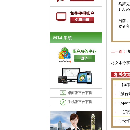
马斯克
1.8
当前，
资者和
上一篇：
[
将文本分享
相关文
【美
桌面版平台下载
【油价
手机版平台下载
【Spa
【贝
【25