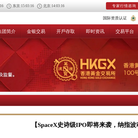
:17
东京:
15:03:17
北京:
14:03:17
专家行情咨询
国际资质认证
集团简介
金银交易
开戶存取
即时资讯
交易平台
【SpaceX史诗级IPO即将来袭，纳指