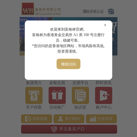
x
欢迎來到富格林官網。
富格林为香港黃金交易所 A1 类 100 号注册行
员，稳健可靠。
*您访问的是香港地区网站，市场风险有高低,
投资需谨慎。
继续访问
集团简介
金银交易
交易平台
即时资讯
开户存取
活动推广
知识堂
账户中心
联络客服
客户顾问
行情咨询
开立真实户口