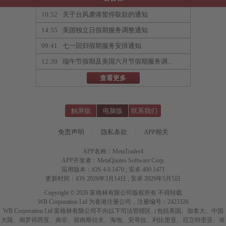
10:52
关于台风袭港暂停取款的通知
14:55
美国独立日假期服务调整通知
09:41
七一回归假期服务安排通知
12:39
端午节假期及美国六月节假期服务调...
查看更多
触屏版
电脑版
联系我们
免责声明
|
隐私条款
|
APP相关
APP名称：MetaTrader4
APP开发者：MetaQuotes Software Corp.
应用版本：iOS 4.0.1470 ; 安卓 400.1471
更新时间：iOS 2026年3月14日 ; 安卓 2026年5月5日
Copyright © 2026 富格林有限公司版权所有 不得转载
WB Corporation Ltd 为香港注册公司，注册编号：2423326
WB Corporation Ltd 富格林有限公司不向以下司法管辖区（包括美国、加拿大、中国
大陆、南罗得西亚、南非、前南斯拉夫、海地、安哥拉、利比里亚、厄立特里亚、埃