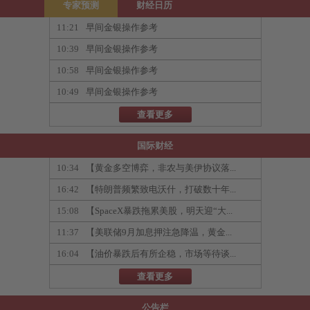
专家预测
财经日历
11:21
早间金银操作参考
10:39
早间金银操作参考
10:58
早间金银操作参考
10:49
早间金银操作参考
查看更多
国际财经
10:34
【黄金多空博弈，非农与美伊协议落...
16:42
【特朗普频繁致电沃什，打破数十年...
15:08
【SpaceX暴跌拖累美股，明天迎“大...
11:37
【美联储9月加息押注急降温，黄金...
16:04
【油价暴跌后有所企稳，市场等待谈...
查看更多
公告栏