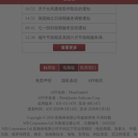
10:52
关于台风袭港暂停取款的通知
14:55
美国独立日假期服务调整通知
09:41
七一回归假期服务安排通知
12:39
端午节假期及美国六月节假期服务调...
查看更多
触屏版
电脑版
联系我们
免责声明
|
隐私条款
|
APP相关
APP名称：MetaTrader4
APP开发者：MetaQuotes Software Corp.
应用版本：iOS 4.0.1470 ; 安卓 400.1471
更新时间：iOS 2026年3月14日 ; 安卓 2026年5月5日
Copyright © 2026 富格林有限公司版权所有 不得转载
WB Corporation Ltd 为香港注册公司，注册编号：2423326
WB Corporation Ltd 富格林有限公司不向以下司法管辖区（包括美国、加拿大、中国
大陆、南罗得西亚、南非、前南斯拉夫、海地、安哥拉、利比里亚、厄立特里亚、埃