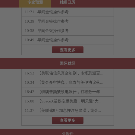
专家预测
财经日历
11:21
早间金银操作参考
10:39
早间金银操作参考
10:58
早间金银操作参考
10:49
早间金银操作参考
查看更多
国际财经
16:52
【美联储信息真空加剧，市场恐迎更...
10:34
【黄金多空博弈，非农与美伊协议落...
16:42
【特朗普频繁致电沃什，打破数十年...
15:08
【SpaceX暴跌拖累美股，明天迎“大...
11:37
【美联储9月加息押注急降温，黄金...
查看更多
公告栏