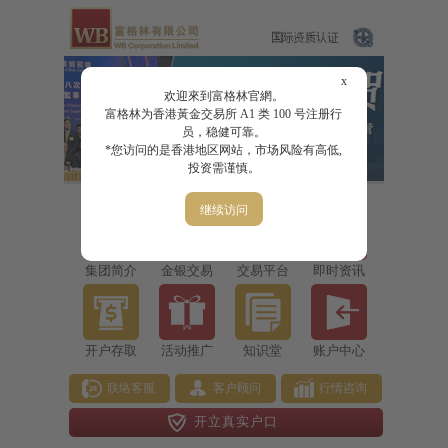
x
欢迎來到富格林官網。
富格林为香港黃金交易所 A1 类 100 号注册行
员，稳健可靠。
*您访问的是香港地区网站，市场风险有高低,
投资需谨慎。
继续访问
集团简介
金银交易
交易平台
即时资讯
开户存取
活动推广
知识堂
账户中心
联络客服
客户顾问
行情咨询
开立真实户口