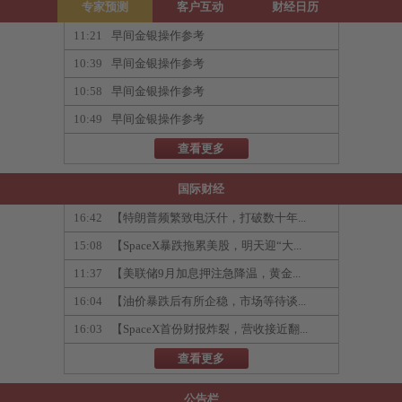
专家预测
客户互动
财经日历
11:21
早间金银操作参考
10:39
早间金银操作参考
10:58
早间金银操作参考
10:49
早间金银操作参考
查看更多
国际财经
16:42
【特朗普频繁致电沃什，打破数十年...
15:08
【SpaceX暴跌拖累美股，明天迎“大...
11:37
【美联储9月加息押注急降温，黄金...
16:04
【油价暴跌后有所企稳，市场等待谈...
16:03
【SpaceX首份财报炸裂，营收接近翻...
查看更多
公告栏