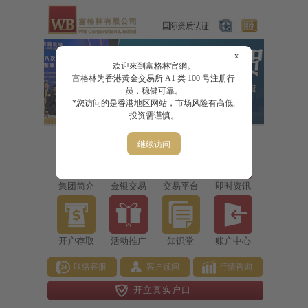
x
欢迎來到富格林官網。
富格林为香港黃金交易所 A1 类 100 号注册行
员，稳健可靠。
*您访问的是香港地区网站，市场风险有高低,
投资需谨慎。
继续访问
集团简介
金银交易
交易平台
即时资讯
开户存取
活动推广
知识堂
账户中心
联络客服
客户顾问
行情咨询
开立真实户口