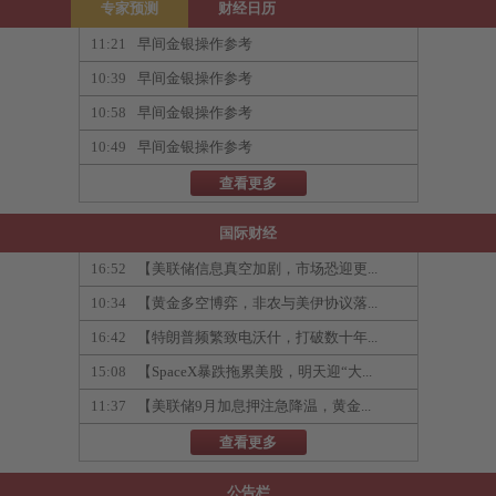
专家预测
财经日历
11:21
早间金银操作参考
10:39
早间金银操作参考
10:58
早间金银操作参考
10:49
早间金银操作参考
查看更多
国际财经
16:52
【美联储信息真空加剧，市场恐迎更...
10:34
【黄金多空博弈，非农与美伊协议落...
16:42
【特朗普频繁致电沃什，打破数十年...
15:08
【SpaceX暴跌拖累美股，明天迎“大...
11:37
【美联储9月加息押注急降温，黄金...
查看更多
公告栏