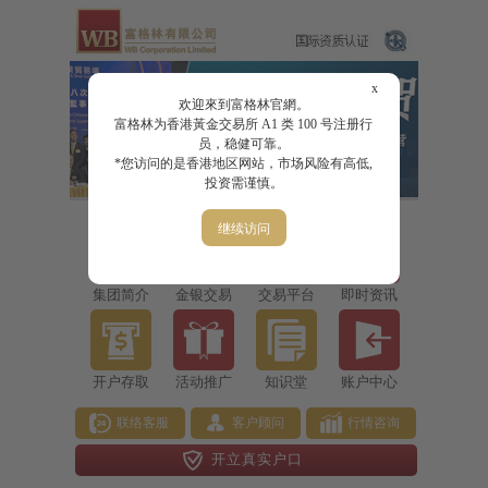
x
欢迎來到富格林官網。
富格林为香港黃金交易所 A1 类 100 号注册行
员，稳健可靠。
*您访问的是香港地区网站，市场风险有高低,
投资需谨慎。
继续访问
集团简介
金银交易
交易平台
即时资讯
开户存取
活动推广
知识堂
账户中心
联络客服
客户顾问
行情咨询
开立真实户口