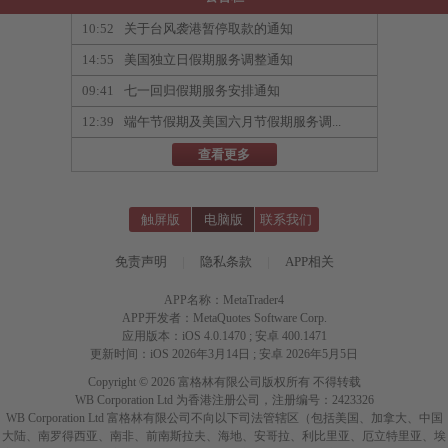
10:52
关于台风袭港暂停取款的通知
14:55
美国独立日假期服务调整通知
09:41
七一回归假期服务安排通知
12:39
端午节假期及美国六月节假期服务调...
查看更多
触屏版
电脑版
联系我们
免责声明
|
隐私条款
|
APP相关
APP名称：MetaTrader4
APP开发者：MetaQuotes Software Corp.
应用版本：iOS 4.0.1470 ; 安卓 400.1471
更新时间：iOS 2026年3月14日 ; 安卓 2026年5月5日
Copyright © 2026 富格林有限公司版权所有 不得转载
WB Corporation Ltd 为香港注册公司，注册编号：2423326
WB Corporation Ltd 富格林有限公司不向以下司法管辖区（包括美国、加拿大、中国
大陆、南罗得西亚、南非、前南斯拉夫、海地、安哥拉、利比里亚、厄立特里亚、埃