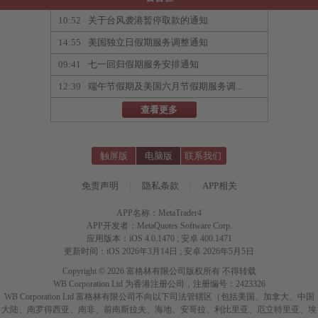
10:52
关于台风袭港暂停取款的通知
14:55
美国独立日假期服务调整通知
09:41
七一回归假期服务安排通知
12:39
端午节假期及美国六月节假期服务调...
查看更多
触屏版
电脑版
联系我们
免责声明
|
隐私条款
|
APP相关
APP名称：MetaTrader4
APP开发者：MetaQuotes Software Corp.
应用版本：iOS 4.0.1470 ; 安卓 400.1471
更新时间：iOS 2026年3月14日 ; 安卓 2026年5月5日
Copyright © 2026 富格林有限公司版权所有 不得转载
WB Corporation Ltd 为香港注册公司，注册编号：2423326
WB Corporation Ltd 富格林有限公司不向以下司法管辖区（包括美国、加拿大、中国
大陆、南罗得西亚、南非、前南斯拉夫、海地、安哥拉、利比里亚、厄立特里亚、埃