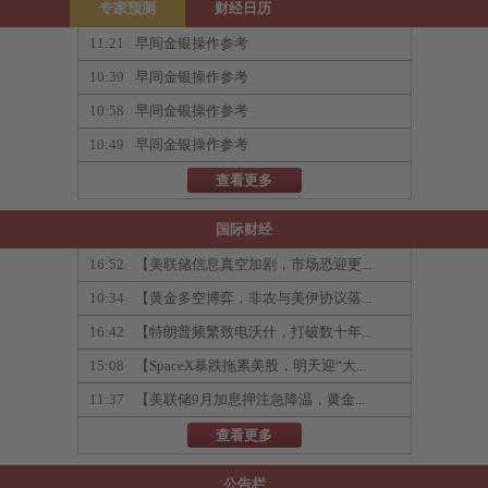
专家预测
财经日历
11:21
早间金银操作参考
10:39
早间金银操作参考
10:58
早间金银操作参考
10:49
早间金银操作参考
查看更多
国际财经
16:52
【美联储信息真空加剧，市场恐迎更...
10:34
【黄金多空博弈，非农与美伊协议落...
16:42
【特朗普频繁致电沃什，打破数十年...
15:08
【SpaceX暴跌拖累美股，明天迎“大...
11:37
【美联储9月加息押注急降温，黄金...
查看更多
公告栏