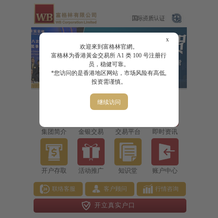
x
欢迎來到富格林官網。
富格林为香港黃金交易所 A1 类 100 号注册行
员，稳健可靠。
*您访问的是香港地区网站，市场风险有高低,
投资需谨慎。
继续访问
集团简介
金银交易
交易平台
即时资讯
开户存取
活动推广
知识堂
账户中心
联络客服
客户顾问
行情咨询
开立真实户口