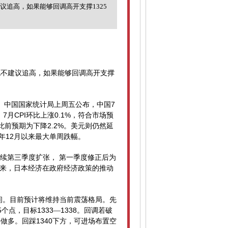
追高，如果能够回调高开支撑1325
也不建议追高，如果能够回调高开支撑
7
。中国国家统计局上周五公布，中国
7
CPI
0.1%
，
月
环比上涨
，符合市场预
2.2%
此前预期为下降
。美元则仍然延
12
年
月以来最大单周跌幅。
续第三季度扩张，
第一季度修正后为
来，
日本经济
在政府经济政策的推动
间。目前预计将维持当前震荡格局。先
5
1333
1338
个点，目标
—
。回调若破
1340
手做多。回踩
下方，可进场布置空