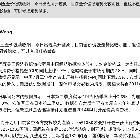
周五金价强势收阳，今日出现高开迹象，目前金价偏强走势比较明显，但也不建议
近站稳，可以考虑顺势做多。
 Wong
周五金价强势收阳，今日出现高开迹象，目前金价偏强走势比较明显，但
附近站稳，可以考虑顺势做多。
周五
美国经济
数据较疲弱且中国经济数据整体较好，对金价构成一定支撑
(CPI)
2.7%
2.8%
民消费价格指数
同比上涨
，涨幅略低于市场预期的
。同时
7
(PPI)
2.3%
数据还显示，中国
月工业生产者出厂价格指数
同比下滑
，市场
2011
跌的势头，美股缺少数据指引，整体市场交易较为清淡。
美指
录得自
GDP
0.6%
日早间公布的数据显示，日本第二季度实际
初值季率上升
，为连
0.9%
GDP
。安倍晋三在日本第二季
数据公布之后向记者表示自去年年底以
2014
4
步增长。但未提到是否继续按计划推进自
年
月开始提高消费税。
1350
价高开之后目前多空双方交投较为谨慎，上破
才会打开进一步上行空
1325-1335
1325
3-
区间，回调若在支撑
附近站稳，则可以进场做多，止损
25
1320
则可以先短期跟进追空，目标看至
附近，盈利出场，等待持稳反