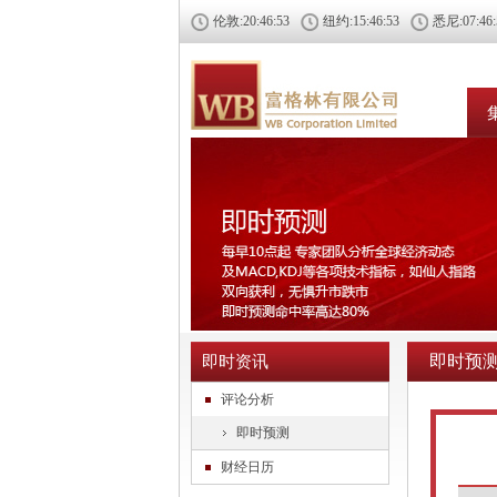
伦敦:
20:46:54
纽约:
15:46:54
悉尼:
07:46
即时预
即时资讯
评论分析
即时预测
财经日历