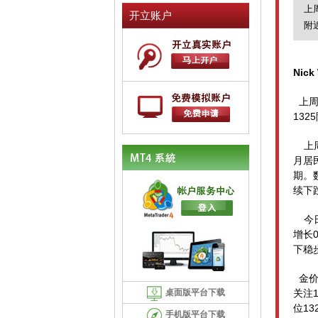
上
开立账户
附
Nick
上
1325
上
月居
期。
续下
今
增长
下稳
金
桌面版平台下载
关注
13
位
手机版平台下载