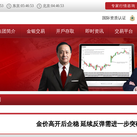
:54
东京:
05:46:54
北京:
04:46:54
专家行情咨询
国际资质认证
集团简介
金银交易
开戶存取
即时资讯
交易平台
测
金价高开后企稳 延续反弹需进一步突