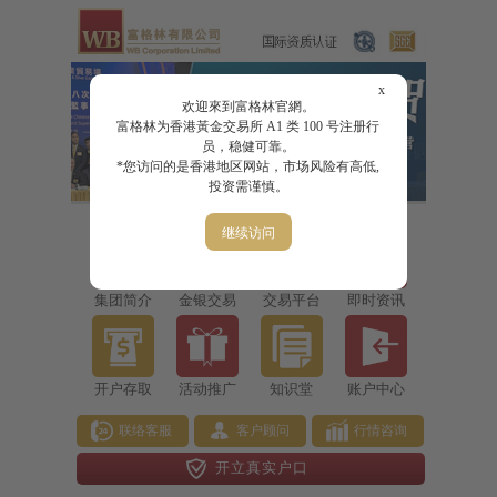
x
欢迎來到富格林官網。
富格林为香港黃金交易所 A1 类 100 号注册行
员，稳健可靠。
*您访问的是香港地区网站，市场风险有高低,
投资需谨慎。
继续访问
集团简介
金银交易
交易平台
即时资讯
开户存取
活动推广
知识堂
账户中心
联络客服
客户顾问
行情咨询
开立真实户口