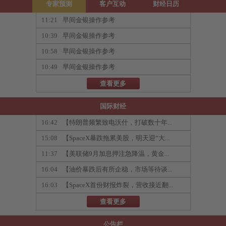
专家预测
客户互动
财经日历
11:21
早间金银操作参考
10:39
早间金银操作参考
10:58
早间金银操作参考
10:49
早间金银操作参考
查看更多
国际财经
16:42
【特朗普频繁致电沃什，打破数十年...
15:08
【SpaceX暴跌拖累美股，明天迎“大...
11:37
【美联储9月加息押注急降温，黄金...
16:04
【油价暴跌后有所企稳，市场等待谈...
16:03
【SpaceX首份财报炸裂，营收接近翻...
查看更多
公告栏