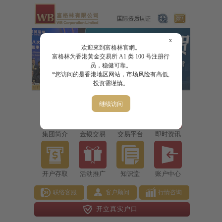
x
欢迎來到富格林官網。
富格林为香港黃金交易所 A1 类 100 号注册行
员，稳健可靠。
*您访问的是香港地区网站，市场风险有高低,
投资需谨慎。
继续访问
集团简介
金银交易
交易平台
即时资讯
开户存取
活动推广
知识堂
账户中心
联络客服
客户顾问
行情咨询
开立真实户口