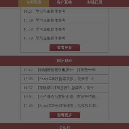
专家预测
客户互动
财经日历
11:21
早间金银操作参考
10:39
早间金银操作参考
10:58
早间金银操作参考
10:49
早间金银操作参考
查看更多
国际财经
16:42
【特朗普频繁致电沃什，打破数十年...
15:08
【SpaceX暴跌拖累美股，明天迎“大...
11:37
【美联储9月加息押注急降温，黄金...
16:04
【油价暴跌后有所企稳，市场等待谈...
16:03
【SpaceX首份财报炸裂，营收接近翻...
查看更多
公告栏