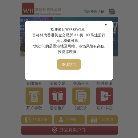
x
欢迎來到富格林官網。
富格林为香港黃金交易所 A1 类 100 号注册行
员，稳健可靠。
*您访问的是香港地区网站，市场风险有高低,
投资需谨慎。
继续访问
集团简介
金银交易
交易平台
即时资讯
开户存取
活动推广
知识堂
账户中心
联络客服
客户顾问
行情咨询
开立真实户口