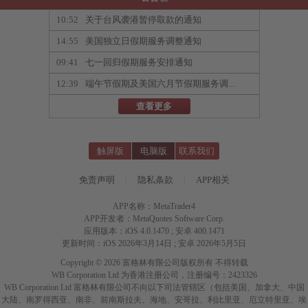
10:52
关于台风袭港暂停取款的通知
14:55
美国独立日假期服务调整通知
09:41
七一回归假期服务安排通知
12:39
端午节假期及美国六月节假期服务调...
查看更多
触屏版
电脑版
联系我们
免责声明
|
隐私条款
|
APP相关
APP名称：MetaTrader4
APP开发者：MetaQuotes Software Corp.
应用版本：iOS 4.0.1470 ; 安卓 400.1471
更新时间：iOS 2026年3月14日 ; 安卓 2026年5月5日
Copyright © 2026 富格林有限公司版权所有 不得转载
WB Corporation Ltd 为香港注册公司，注册编号：2423326
WB Corporation Ltd 富格林有限公司不向以下司法管辖区（包括美国、加拿大、中国
大陆、南罗得西亚、南非、前南斯拉夫、海地、安哥拉、利比里亚、厄立特里亚、埃