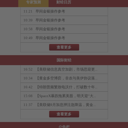
专家预测
财经日历
11:21
早间金银操作参考
10:39
早间金银操作参考
10:58
早间金银操作参考
10:49
早间金银操作参考
查看更多
国际财经
16:52
【美联储信息真空加剧，市场恐迎更...
10:34
【黄金多空博弈，非农与美伊协议落...
16:42
【特朗普频繁致电沃什，打破数十年...
15:08
【SpaceX暴跌拖累美股，明天迎“大...
11:37
【美联储9月加息押注急降温，黄金...
查看更多
公告栏