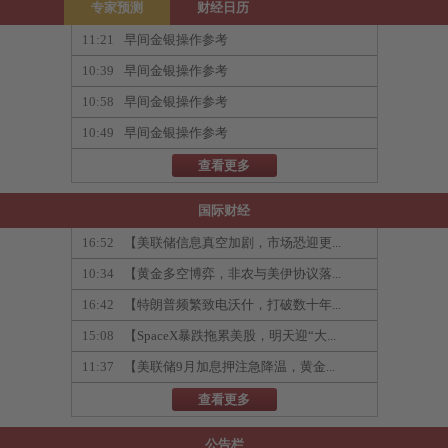
专家预测
财经日历
11:21
早间金银操作参考
10:39
早间金银操作参考
10:58
早间金银操作参考
10:49
早间金银操作参考
查看更多
国际财经
16:52
【美联储信息真空加剧，市场恐迎更...
10:34
【黄金多空博弈，非农与美伊协议落...
16:42
【特朗普频繁致电沃什，打破数十年...
15:08
【SpaceX暴跌拖累美股，明天迎“大...
11:37
【美联储9月加息押注急降温，黄金...
查看更多
公告栏