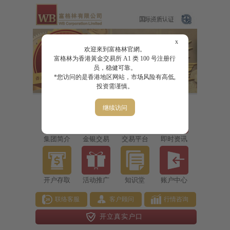
x
欢迎來到富格林官網。
富格林为香港黃金交易所 A1 类 100 号注册行
员，稳健可靠。
*您访问的是香港地区网站，市场风险有高低,
投资需谨慎。
继续访问
集团简介
金银交易
交易平台
即时资讯
开户存取
活动推广
知识堂
账户中心
联络客服
客户顾问
行情咨询
开立真实户口