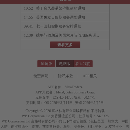
10:52
关于台风袭港暂停取款的通知
14:55
美国独立日假期服务调整通知
09:41
七一回归假期服务安排通知
12:39
端午节假期及美国六月节假期服务调...
查看更多
触屏版
电脑版
联系我们
免责声明
|
隐私条款
|
APP相关
APP名称：MetaTrader4
APP开发者：MetaQuotes Software Corp.
应用版本：iOS 4.0.1470 ; 安卓 400.1471
更新时间：iOS 2026年3月14日 ; 安卓 2026年5月5日
Copyright © 2026 富格林有限公司版权所有 不得转载
WB Corporation Ltd 为香港注册公司，注册编号：2423326
WB Corporation Ltd 富格林有限公司不向以下司法管辖区（包括美国、加拿大、中国
大陆、南罗得西亚、南非、前南斯拉夫、海地、安哥拉、利比里亚、厄立特里亚、埃