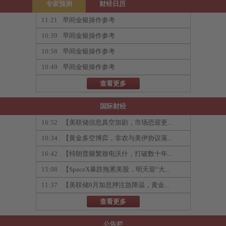
专家预测
财经日历
11:21
早间金银操作参考
10:39
早间金银操作参考
10:58
早间金银操作参考
10:49
早间金银操作参考
查看更多
国际财经
16:52
【美联储信息真空加剧，市场恐迎更...
10:34
【黄金多空博弈，非农与美伊协议落...
16:42
【特朗普频繁致电沃什，打破数十年...
15:08
【SpaceX暴跌拖累美股，明天迎“大...
11:37
【美联储9月加息押注急降温，黄金...
查看更多
公告栏