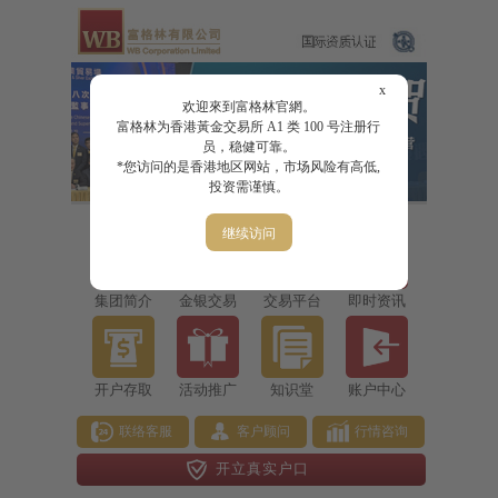
x
欢迎來到富格林官網。
富格林为香港黃金交易所 A1 类 100 号注册行
员，稳健可靠。
*您访问的是香港地区网站，市场风险有高低,
投资需谨慎。
继续访问
集团简介
金银交易
交易平台
即时资讯
开户存取
活动推广
知识堂
账户中心
联络客服
客户顾问
行情咨询
开立真实户口