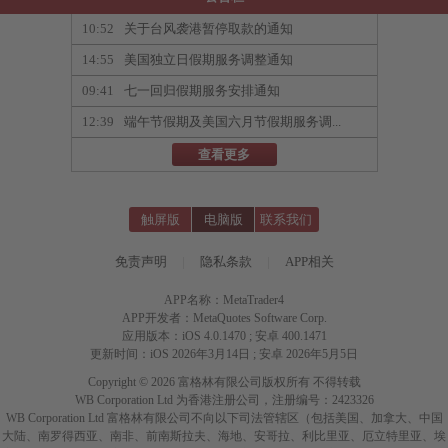
10:52
关于台风袭港暂停取款的通知
14:55
美国独立日假期服务调整通知
09:41
七一回归假期服务安排通知
12:39
端午节假期及美国六月节假期服务调...
查看更多
触屏版
电脑版
联系我们
免责声明
|
隐私条款
|
APP相关
APP名称：MetaTrader4
APP开发者：MetaQuotes Software Corp.
应用版本：iOS 4.0.1470 ; 安卓 400.1471
更新时间：iOS 2026年3月14日 ; 安卓 2026年5月5日
Copyright © 2026 富格林有限公司版权所有 不得转载
WB Corporation Ltd 为香港注册公司，注册编号：2423326
WB Corporation Ltd 富格林有限公司不向以下司法管辖区（包括美国、加拿大、中国
大陆、南罗得西亚、南非、前南斯拉夫、海地、安哥拉、利比里亚、厄立特里亚、埃