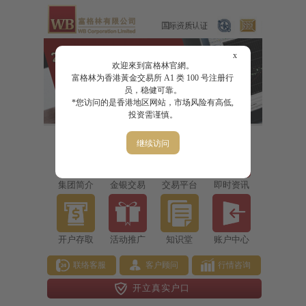
x
欢迎來到富格林官網。
富格林为香港黃金交易所 A1 类 100 号注册行
员，稳健可靠。
*您访问的是香港地区网站，市场风险有高低,
投资需谨慎。
继续访问
集团简介
金银交易
交易平台
即时资讯
开户存取
活动推广
知识堂
账户中心
联络客服
客户顾问
行情咨询
开立真实户口