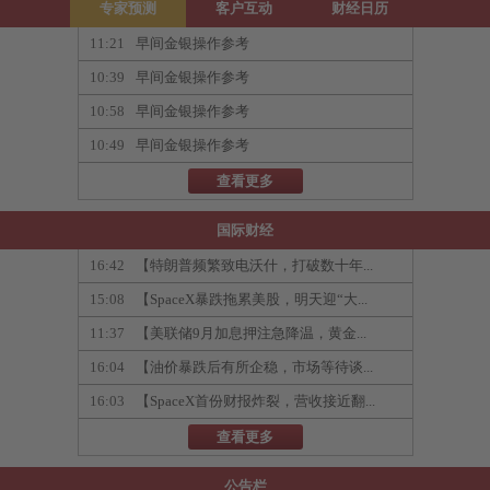
专家预测
客户互动
财经日历
11:21
早间金银操作参考
10:39
早间金银操作参考
10:58
早间金银操作参考
10:49
早间金银操作参考
查看更多
国际财经
16:42
【特朗普频繁致电沃什，打破数十年...
15:08
【SpaceX暴跌拖累美股，明天迎“大...
11:37
【美联储9月加息押注急降温，黄金...
16:04
【油价暴跌后有所企稳，市场等待谈...
16:03
【SpaceX首份财报炸裂，营收接近翻...
查看更多
公告栏