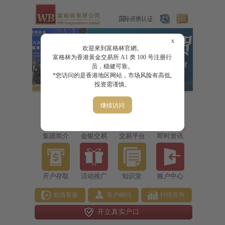
x
欢迎來到富格林官網。
富格林为香港黃金交易所 A1 类 100 号注册行
员，稳健可靠。
*您访问的是香港地区网站，市场风险有高低,
投资需谨慎。
继续访问
集团简介
金银交易
交易平台
即时资讯
开户存取
活动推广
知识堂
账户中心
联络客服
客户顾问
行情咨询
开立真实户口