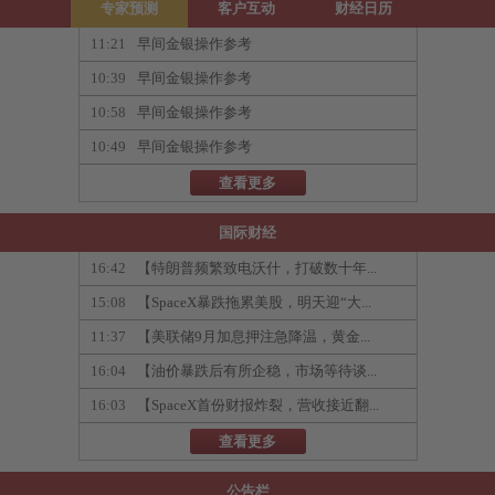
专家预测
客户互动
财经日历
11:21
早间金银操作参考
10:39
早间金银操作参考
10:58
早间金银操作参考
10:49
早间金银操作参考
查看更多
国际财经
16:42
【特朗普频繁致电沃什，打破数十年...
15:08
【SpaceX暴跌拖累美股，明天迎“大...
11:37
【美联储9月加息押注急降温，黄金...
16:04
【油价暴跌后有所企稳，市场等待谈...
16:03
【SpaceX首份财报炸裂，营收接近翻...
查看更多
公告栏