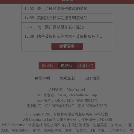
10:52
关于台风袭港暂停取款的通知
14:55
美国独立日假期服务调整通知
09:41
七一回归假期服务安排通知
12:39
端午节假期及美国六月节假期服务调...
查看更多
触屏版
电脑版
联系我们
免责声明
|
隐私条款
|
APP相关
APP名称：MetaTrader4
APP开发者：MetaQuotes Software Corp.
应用版本：iOS 4.0.1470 ; 安卓 400.1471
更新时间：iOS 2026年3月14日 ; 安卓 2026年5月5日
Copyright © 2026 富格林有限公司版权所有 不得转载
WB Corporation Ltd 为香港注册公司，注册编号：2423326
WB Corporation Ltd 富格林有限公司不向以下司法管辖区（包括美国、加拿大、中国
大陆、南罗得西亚、南非、前南斯拉夫、海地、安哥拉、利比里亚、厄立特里亚、埃