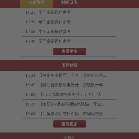
专家预测
财经日历
11:21
早间金银操作参考
10:39
早间金银操作参考
10:58
早间金银操作参考
10:49
早间金银操作参考
查看更多
国际财经
10:34
【黄金多空博弈，非农与美伊协议落...
16:42
【特朗普频繁致电沃什，打破数十年...
15:08
【SpaceX暴跌拖累美股，明天迎“大...
11:37
【美联储9月加息押注急降温，黄金...
16:04
【油价暴跌后有所企稳，市场等待谈...
查看更多
公告栏