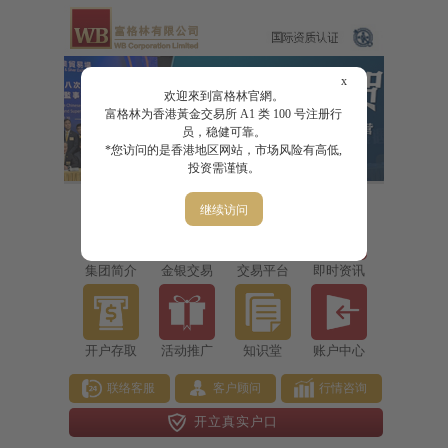
x
欢迎來到富格林官網。
富格林为香港黃金交易所 A1 类 100 号注册行
员，稳健可靠。
*您访问的是香港地区网站，市场风险有高低,
投资需谨慎。
继续访问
集团简介
金银交易
交易平台
即时资讯
开户存取
活动推广
知识堂
账户中心
联络客服
客户顾问
行情咨询
开立真实户口