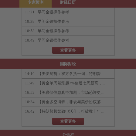
专家预测
财经日历
11:21
早间金银操作参考
10:39
早间金银操作参考
10:58
早间金银操作参考
10:49
早间金银操作参考
查看更多
国际财经
14:10
【美伊局势：双方各执一词，特朗普...
11:49
【黄金单周暴涨超7%创近七周新高，...
16:52
【美联储信息真空加剧，市场恐迎更...
10:34
【黄金多空博弈，非农与美伊协议落...
16:42
【特朗普频繁致电沃什，打破数十年...
查看更多
公告栏