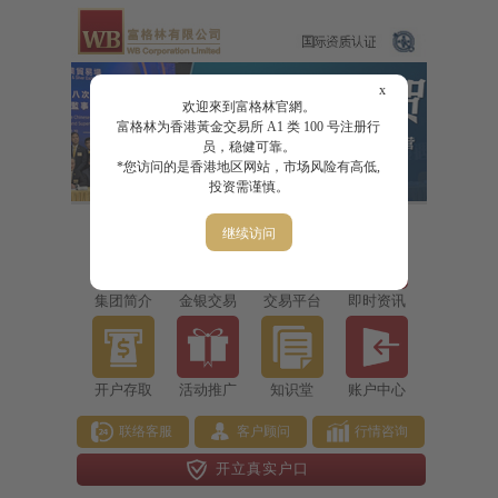
x
欢迎來到富格林官網。
富格林为香港黃金交易所 A1 类 100 号注册行
员，稳健可靠。
*您访问的是香港地区网站，市场风险有高低,
投资需谨慎。
继续访问
集团简介
金银交易
交易平台
即时资讯
开户存取
活动推广
知识堂
账户中心
联络客服
客户顾问
行情咨询
开立真实户口