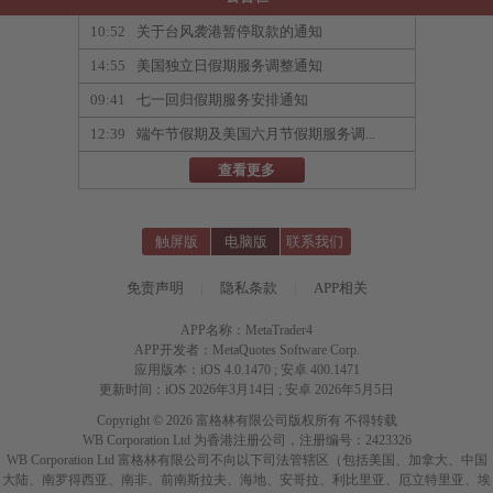
10:52
关于台风袭港暂停取款的通知
14:55
美国独立日假期服务调整通知
09:41
七一回归假期服务安排通知
12:39
端午节假期及美国六月节假期服务调...
查看更多
触屏版
电脑版
联系我们
免责声明
|
隐私条款
|
APP相关
APP名称：MetaTrader4
APP开发者：MetaQuotes Software Corp.
应用版本：iOS 4.0.1470 ; 安卓 400.1471
更新时间：iOS 2026年3月14日 ; 安卓 2026年5月5日
Copyright © 2026 富格林有限公司版权所有 不得转载
WB Corporation Ltd 为香港注册公司，注册编号：2423326
WB Corporation Ltd 富格林有限公司不向以下司法管辖区（包括美国、加拿大、中国
大陆、南罗得西亚、南非、前南斯拉夫、海地、安哥拉、利比里亚、厄立特里亚、埃